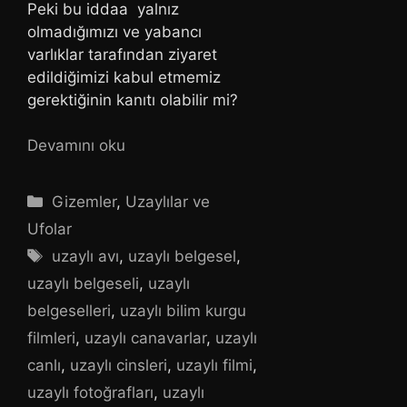
Peki bu iddaa yalnız
olmadığımızı ve yabancı
varlıklar tarafından ziyaret
edildiğimizi kabul etmemiz
gerektiğinin kanıtı olabilir mi?
Devamını oku
Kategoriler
Gizemler
,
Uzaylılar ve
Ufolar
Etiketler
uzaylı avı
,
uzaylı belgesel
,
uzaylı belgeseli
,
uzaylı
belgeselleri
,
uzaylı bilim kurgu
filmleri
,
uzaylı canavarlar
,
uzaylı
canlı
,
uzaylı cinsleri
,
uzaylı filmi
,
uzaylı fotoğrafları
,
uzaylı