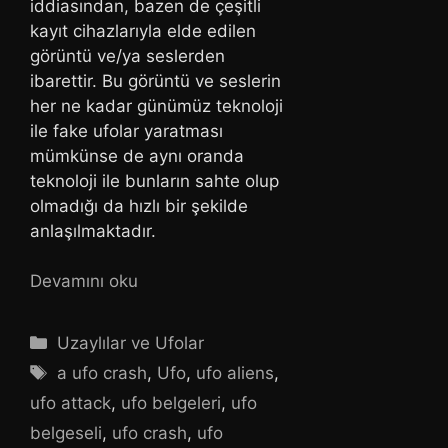
iddiasından, bazen de çeşitli
kayıt cihazlarıyla elde edilen
görüntü ve/ya seslerden
ibarettir. Bu görüntü ve seslerin
her ne kadar günümüz teknoloji
ile fake ufolar yaratması
mümkünse de aynı oranda
teknoloji ile bunların sahte olup
olmadığı da hızlı bir şekilde
anlaşılmaktadır.
Devamını oku
Kategoriler
Uzaylılar ve Ufolar
Etiketler
a ufo crash
,
Ufo
,
ufo aliens
,
ufo attack
,
ufo belgeleri
,
ufo
belgeseli
,
ufo crash
,
ufo