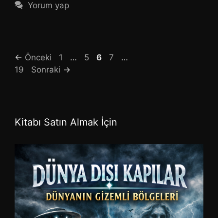
Yorum yap
Sayfa
Sayfa
Sayfa
Sayfa
Sayfa
←
Önceki
1
…
5
6
7
…
19
Sonraki
→
Kitabı Satın Almak İçin