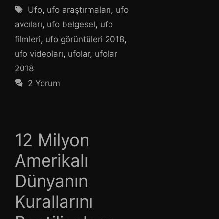
Etiketler
Ufo
,
ufo araştırmaları
,
ufo
avcıları
,
ufo belgesel
,
ufo
filmleri
,
ufo görüntüleri 2018
,
ufo videoları
,
ufolar
,
ufolar
2018
2 Yorum
12 Milyon
Amerikalı
Dünyanın
Kurallarını