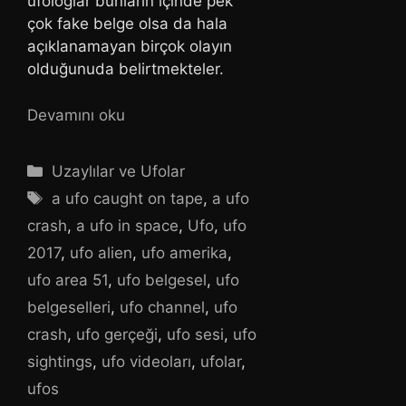
ufologlar bunların içinde pek
çok fake belge olsa da hala
açıklanamayan birçok olayın
olduğunuda belirtmekteler.
Devamını oku
Kategoriler
Uzaylılar ve Ufolar
Etiketler
a ufo caught on tape
,
a ufo
crash
,
a ufo in space
,
Ufo
,
ufo
2017
,
ufo alien
,
ufo amerika
,
ufo area 51
,
ufo belgesel
,
ufo
belgeselleri
,
ufo channel
,
ufo
crash
,
ufo gerçeği
,
ufo sesi
,
ufo
sightings
,
ufo videoları
,
ufolar
,
ufos