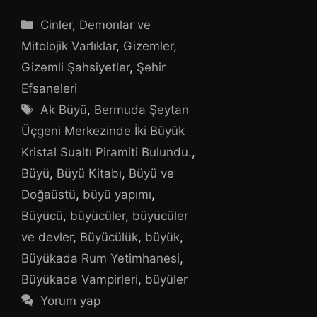
Kategoriler
Cinler
,
Demonlar ve
Mitolojik Varlıklar
,
Gizemler
,
Gizemli Şahsiyetler
,
Şehir
Efsaneleri
Etiketler
Ak Büyü
,
Bermuda Şeytan
Üçgeni Merkezinde İki Büyük
Kristal Sualtı Piramiti Bulundu.
,
Büyü
,
Büyü Kitabı
,
Büyü ve
Doğaüstü
,
büyü yapımı
,
Büyücü
,
büyücüler
,
büyücüler
ve devler
,
Büyücülük
,
büyük
,
Büyükada Rum Yetimhanesi
,
Büyükada Vampirleri
,
büyüler
Yorum yap