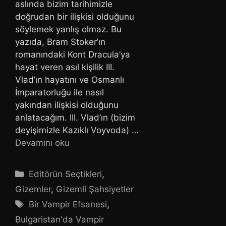
aslında bizim tarihimizle
doğrudan bir ilişkisi olduğunu
söylemek yanlış olmaz. Bu
yazıda, Bram Stoker’ın
romanındaki Kont Dracula’ya
hayat veren asıl kişilik III.
Vlad’ın hayatını ve Osmanlı
İmparatorluğu ile nasıl
yakından ilişkisi olduğunu
anlatacağım. III. Vlad’ın (bizim
deyişimizle Kazıklı Voyvoda) …
Devamını oku
Kategoriler
Editörün Seçtikleri
,
Gizemler
,
Gizemli Şahsiyetler
Etiketler
Bir Vampir Efsanesi
,
Bulgaristan'da Vampir