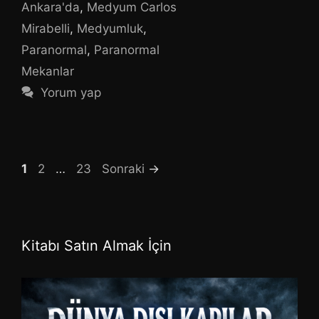
Ankara'da
,
Medyum Carlos
Mirabelli
,
Medyumluk
,
Paranormal
,
Paranormal
Mekanlar
Yorum yap
Sayfa
Sayfa
Sayfa
1
2
…
23
Sonraki
→
Kitabı Satın Almak İçin