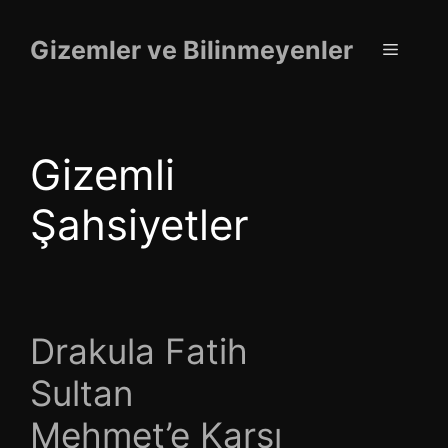
İçeriğe
atla
Gizemler ve Bilinmeyenler
Menü
Gizemli
Şahsiyetler
Drakula Fatih
Sultan
Mehmet’e Karşı