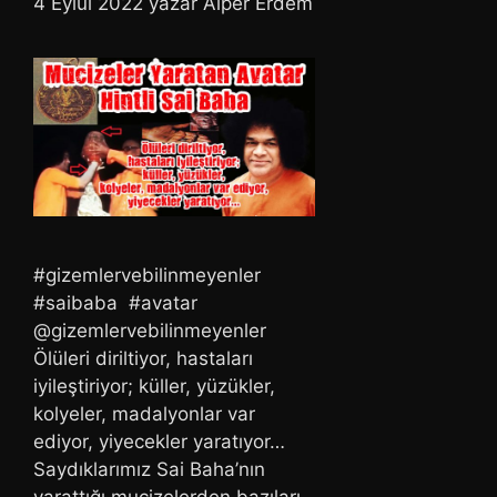
4 Eylül 2022
yazar
Alper Erdem
#gizemlervebilinmeyenler
#saibaba #avatar
@gizemlervebilinmeyenler
Ölüleri diriltiyor, hastaları
iyileştiriyor; küller, yüzükler,
kolyeler, madalyonlar var
ediyor, yiyecekler yaratıyor…
Saydıklarımız Sai Baha’nın
yarattığı mucizelerden bazıları.