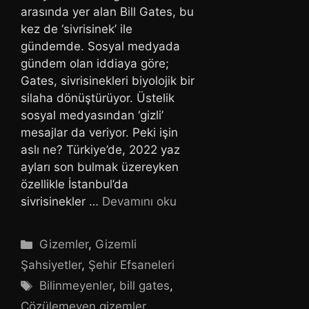
arasında yer alan Bill Gates, bu
kez de ‘sivrisinek’ ile
gündemde. Sosyal medyada
gündem olan iddiaya göre;
Gates, sivrisinekleri biyolojik bir
silaha dönüştürüyor. Üstelik
sosyal medyasından ‘gizli’
mesajlar da veriyor. Peki işin
aslı ne? Türkiye’de, 2022 yaz
ayları son bulmak üzereyken
özellikle İstanbul’da
sivrisinekler …
Devamını oku
Kategoriler
Gizemler
,
Gizemli
Şahsiyetler
,
Şehir Efsaneleri
Etiketler
Bilinmeyenler
,
bill gates
,
Çözülemeyen gizemler
,