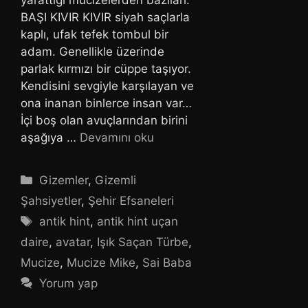
BAŞI KIVIR KIVIR siyah saçlarla
kaplı, ufak tefek tombul bir
adam. Genellikle üzerinde
parlak kırmızı bir cüppe taşıyor.
Kendisini sevgiyle karşılayan ve
ona inanan binlerce insan var…
İçi boş olan avuçlarından birini
aşağıya …
Devamını oku
Kategoriler
Gizemler
,
Gizemli
Şahsiyetler
,
Şehir Efsaneleri
Etiketler
antik hint
,
antik hint uçan
daire
,
avatar
,
Işık Saçan Türbe
,
Mucize
,
Mucize Mike
,
Sai Baba
Yorum yap