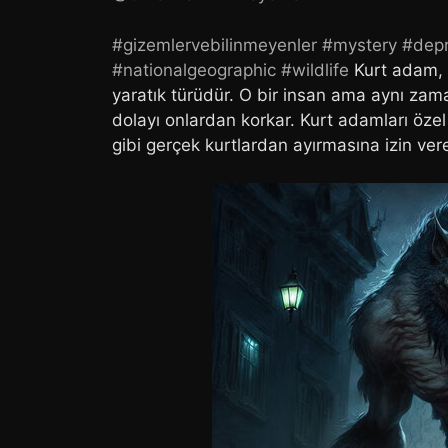
#gizemlervebilinmeyenler
#mystery
#dep
#nationalgeographic
#wildlife
Kurt adam, k
yaratık türüdür. O bir insan ama aynı zam
dolayı onlardan korkar. Kurt adamları özel k
gibi gerçek kurtlardan ayırmasına izin veren