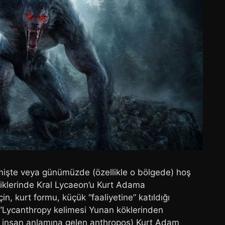
mişte veya günümüzde (özellikle o bölgede) hoş
ttiklerinde Kral Lycaeon’u Kurt Adama
in, kurt formu, küçük “faaliyetine” katıldığı
u.”Lycanthropy kelimesi Yunan köklerinden
e insan anlamına gelen anthropos) Kurt Adam