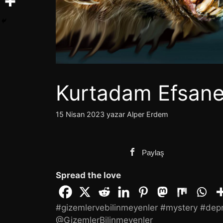
Kurtadam Efsane
15 Nisan 2023
yazar
Alper Erdem
Paylaş
Spread the love
#gizemlervebilinmeyenler
#mystery
#dep
@GizemlerBilinmeyenler