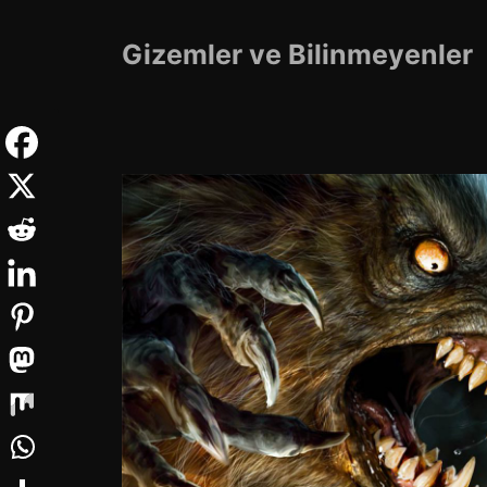
İçeriğe
atla
Gizemler ve Bilinmeyenler