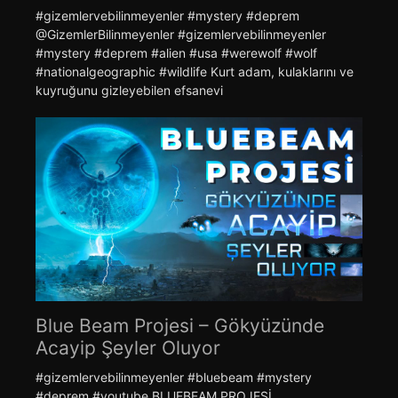
#gizemlervebilinmeyenler #mystery #deprem ​
@GizemlerBilinmeyenler #gizemlervebilinmeyenler
#mystery #deprem #alien #usa #werewolf #wolf
#nationalgeographic #wildlife Kurt adam, kulaklarını ve
kuyruğunu gizleyebilen efsanevi
Blue Beam Projesi – Gökyüzünde
Acayip Şeyler Oluyor
#gizemlervebilinmeyenler #bluebeam #mystery
#deprem #youtube BLUEBEAM PROJESİ