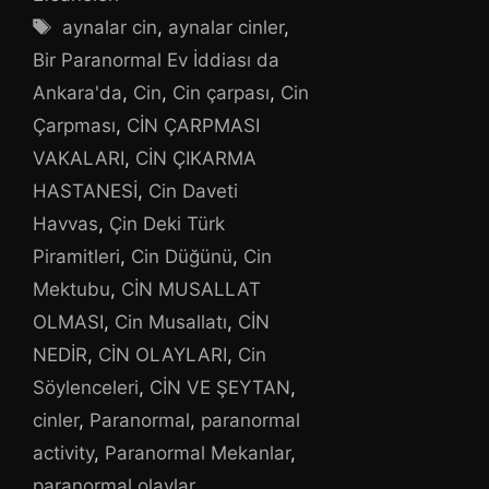
Etiketler
aynalar cin
,
aynalar cinler
,
Bir Paranormal Ev İddiası da
Ankara'da
,
Cin
,
Cin çarpası
,
Cin
Çarpması
,
CİN ÇARPMASI
VAKALARI
,
CİN ÇIKARMA
HASTANESİ
,
Cin Daveti
Havvas
,
Çin Deki Türk
Piramitleri
,
Cin Düğünü
,
Cin
Mektubu
,
CİN MUSALLAT
OLMASI
,
Cin Musallatı
,
CİN
NEDİR
,
CİN OLAYLARI
,
Cin
Söylenceleri
,
CİN VE ŞEYTAN
,
cinler
,
Paranormal
,
paranormal
activity
,
Paranormal Mekanlar
,
paranormal olaylar