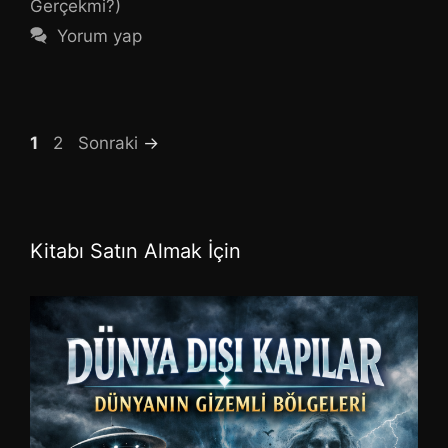
Gerçekmi?)
Yorum yap
Sayfa
Sayfa
1
2
Sonraki
→
Kitabı Satın Almak İçin