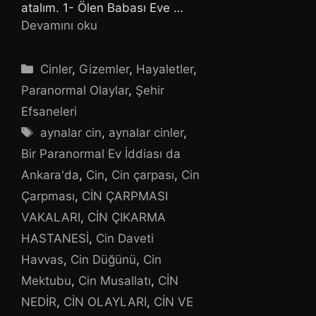
atalım. 1- Ölen Babası Eve …
Devamını oku
Kategoriler
Cinler
,
Gizemler
,
Hayaletler
,
Paranormal Olaylar
,
Şehir
Efsaneleri
Etiketler
aynalar cin
,
aynalar cinler
,
Bir Paranormal Ev İddiası da
Ankara'da
,
Cin
,
Cin çarpası
,
Cin
Çarpması
,
CİN ÇARPMASI
VAKALARI
,
CİN ÇIKARMA
HASTANESİ
,
Cin Daveti
Havvas
,
Cin Düğünü
,
Cin
Mektubu
,
Cin Musallatı
,
CİN
NEDİR
,
CİN OLAYLARI
,
CİN VE