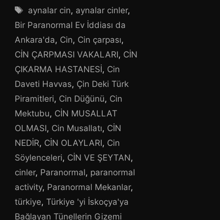
Etiketler
aynalar cin
,
aynalar cinler
,
Bir Paranormal Ev İddiası da
Ankara'da
,
Cin
,
Cin çarpası
,
CİN ÇARPMASI VAKALARI
,
CİN
ÇIKARMA HASTANESİ
,
Cin
Daveti Havvas
,
Çin Deki Türk
Piramitleri
,
Cin Düğünü
,
Cin
Mektubu
,
CİN MUSALLAT
OLMASI
,
Cin Musallatı
,
CİN
NEDİR
,
CİN OLAYLARI
,
Cin
Söylenceleri
,
CİN VE ŞEYTAN
,
cinler
,
Paranormal
,
paranormal
activity
,
Paranormal Mekanlar
,
türkiye
,
Türkiye 'yi İskoçya'ya
Bağlayan Tünellerin Gizemi