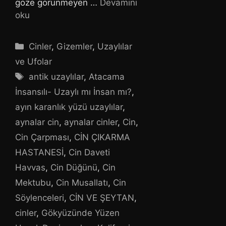
göze görünmeyen …
Devamını
oku
Kategoriler
Cinler
,
Gizemler
,
Uzaylılar
ve Ufolar
Etiketler
antik uzaylılar
,
Atacama
İnsansılı- Uzaylı mı İnsan mı?
,
ayın karanlık yüzü uzaylılar
,
aynalar cin
,
aynalar cinler
,
Cin
,
Cin Çarpması
,
CİN ÇIKARMA
HASTANESİ
,
Cin Daveti
Havvas
,
Cin Düğünü
,
Cin
Mektubu
,
Cin Musallatı
,
Cin
Söylenceleri
,
CİN VE ŞEYTAN
,
cinler
,
Gökyüzünde Yüzen