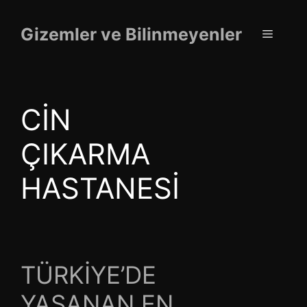
İçeriğe
atla
Gizemler ve Bilinmeyenler
Menü
CİN
ÇIKARMA
HASTANESİ
TÜRKİYE’DE
YAŞANAN EN