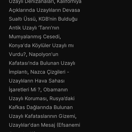
Uzaylı Denizanaları
,
Kaliforniya
Açıklarında Uzaylıların Devasa
Sualtı Üssü
,
KGB’nin Bulduğu
Antik Uzaylı ‘Tanrı'nın
Mumyalanmış Cesedi
,
Konya'da Köylüler Uzaylı mı
Vurdu?
,
Napolyon'un
Kafatası'nda Bulunan Uzaylı
İmplantı
,
Nazca Çizgileri -
Uzaylıların Hava Sahası
İşaretleri Mi ?
,
Obamanın
Uzaylı Koruması
,
Rusya’daki
Kafkas Dağlarında Bulunan
Uzaylı Kafataslarının Gizemi
,
Uzaylılar'dan Mesaj (Efsanemi