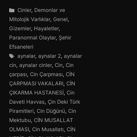
Kategoriler
Cinler
,
Demonlar ve
Mitolojik Varlıklar
,
Genel
,
Gizemler
,
Hayaletler
,
Paranormal Olaylar
,
Şehir
Efsaneleri
Etiketler
aynalar
,
aynalar 2
,
aynalar
cin
,
aynalar cinler
,
Cin
,
Cin
çarpası
,
Cin Çarpması
,
CİN
ÇARPMASI VAKALARI
,
CİN
ÇIKARMA HASTANESİ
,
Cin
Daveti Havvas
,
Çin Deki Türk
Piramitleri
,
Cin Düğünü
,
Cin
Mektubu
,
CİN MUSALLAT
OLMASI
,
Cin Musallatı
,
CİN