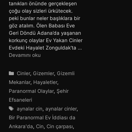
tanıkları önünde gerçekleşen
çoğu olay sizleri ürkütecek.
peki bunlar neler başlıklara bir
göz atalım. Ölen Babası Eve
Geri Döndü Adana’da yaşanan
korkunç olaylar Ev Yakan Cinler
Evdeki Hayalet Zonguldak’ta …
Devamını oku
Kategoriler
Cinler
,
Gizemler
,
Gizemli
Mekanlar
,
Hayaletler
,
Paranormal Olaylar
,
Şehir
Efsaneleri
Etiketler
aynalar cin
,
aynalar cinler
,
Bir Paranormal Ev İddiası da
Ankara'da
,
Cin
,
Cin çarpası
,