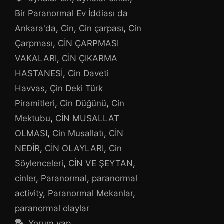
Bir Paranormal Ev İddiası da
Ankara'da
,
Cin
,
Cin çarpası
,
Cin
Çarpması
,
CİN ÇARPMASI
VAKALARI
,
CİN ÇIKARMA
HASTANESİ
,
Cin Daveti
Havvas
,
Çin Deki Türk
Piramitleri
,
Cin Düğünü
,
Cin
Mektubu
,
CİN MUSALLAT
OLMASI
,
Cin Musallatı
,
CİN
NEDİR
,
CİN OLAYLARI
,
Cin
Söylenceleri
,
CİN VE ŞEYTAN
,
cinler
,
Paranormal
,
paranormal
activity
,
Paranormal Mekanlar
,
paranormal olaylar
Yorum yap