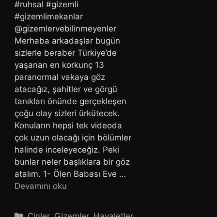
#ruhsal #gizemli
#gizemlimekanlar
@gizemlervebilinmeyenler
Merhaba arkadaşlar bugün
sizlerle beraber Türkiye’de
yaşanan en korkunç 13
paranormal vakaya göz
atacağız, şahitler ve görgü
tanıkları önünde gerçekleşen
çoğu olay sizleri ürkütecek.
Konuların hepsi tek videoda
çok uzun olacağı için bölümler
halinde inceleyeceğiz. Peki
bunlar neler başlıklara bir göz
atalım. 1- Ölen Babası Eve …
Devamını oku
Kategoriler
Cinler
,
Gizemler
,
Hayaletler
,