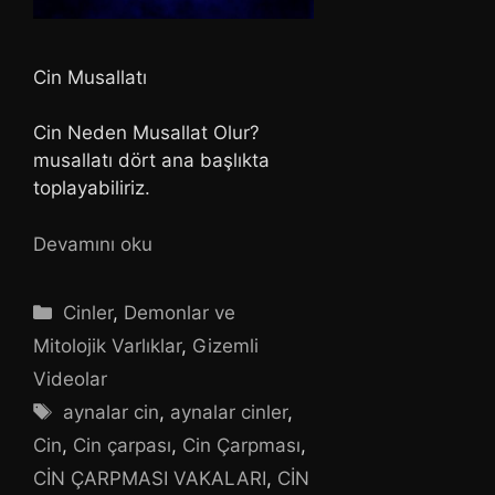
Cin Musallatı
Cin Neden Musallat Olur?
musallatı dört ana başlıkta
toplayabiliriz.
Devamını oku
Kategoriler
Cinler
,
Demonlar ve
Mitolojik Varlıklar
,
Gizemli
Videolar
Etiketler
aynalar cin
,
aynalar cinler
,
Cin
,
Cin çarpası
,
Cin Çarpması
,
CİN ÇARPMASI VAKALARI
,
CİN