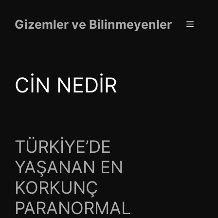
İçeriğe
atla
Gizemler ve Bilinmeyenler
Menü
CİN NEDİR
TÜRKİYE’DE
YAŞANAN EN
KORKUNÇ
PARANORMAL