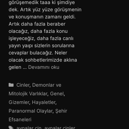
görüşemedik taaa ki şimdiye
dek. Artık yüz yüze görüşmenin
ve konuşmanın zamanı geldi.
Artık daha fazla beraber
olacağız, daha fazla konu
işleyeceğiz, daha fazla canlı
yayın yaıpı sizlerin sorularına
cevaplar bulacağız. Neler
olacak sohbetlerimizde aklına
gelen …
Devamını oku
Kategoriler
Cinler
,
Demonlar ve
Mitolojik Varlıklar
,
Genel
,
Gizemler
,
Hayaletler
,
Paranormal Olaylar
,
Şehir
Efsaneleri
Etiketler
aynalar cin
,
aynalar cinler
,