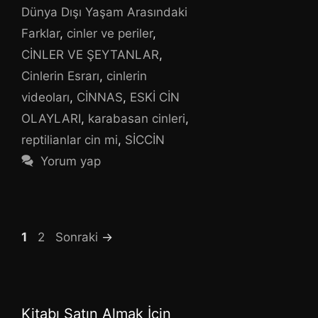
Dünya Dışı Yaşam Arasındaki
Farklar
,
cinler ve periler
,
CİNLER VE ŞEYTANLAR
,
Cinlerin Esrarı
,
cinlerin
videoları
,
CİNNAS
,
ESKİ CİN
OLAYLARI
,
karabasan cinleri
,
reptilianlar cin mi
,
SİCCİN
Yorum yap
Sayfa
Sayfa
1
2
Sonraki
→
Kitabı Satın Almak İçin