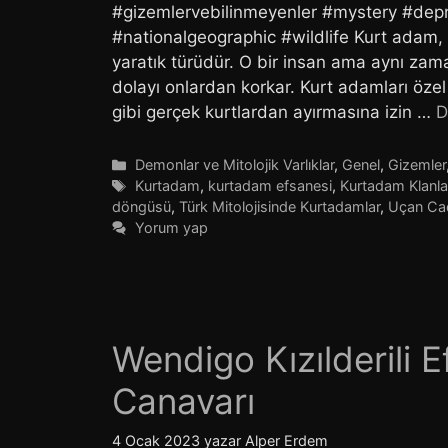
#gizemlervebilinmeyenler #mystery #dep
#nationalgeographic #wildlife Kurt adam, k
yaratık türüdür. O bir insan ama aynı zam
dolayı onlardan korkar. Kurt adamları özel k
gibi gerçek kurtlardan ayırmasına izin …
D
Kategoriler
Demonlar ve Mitolojik Varlıklar
,
Genel
,
Gizemler
Etiketler
Kurtadam
,
kurtadam efsanesi
,
Kurtadam Klanla
döngüsü
,
Türk Mitolojisinde Kurtadamlar
,
Uçan Cad
Yorum yap
Wendigo Kızılderili
Canavarı
4 Ocak 2023
yazar
Alper Erdem