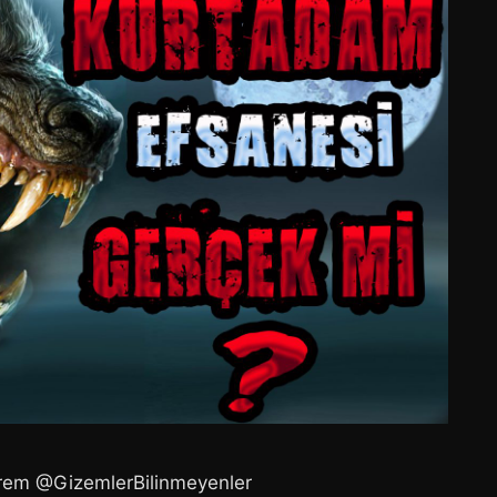
rem ​@GizemlerBilinmeyenler