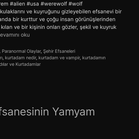
rem #alien #usa #werewolf #wolf
ulaklarını ve kuyruğunu gizleyebilen efsanevi bir
anda bir kurttur ve çoğu insan görünüşlerinden
ılan ve bir kişinin onları gözler, şekil ve kuyruk
evamını oku
,
Paranormal Olaylar
,
Şehir Efsaneleri
rı
,
kurtadam nedir
,
kurtadam ve vampir
,
kurtadamın
ılar ve Kurtadamlar
 Efsanesinin Yamyam