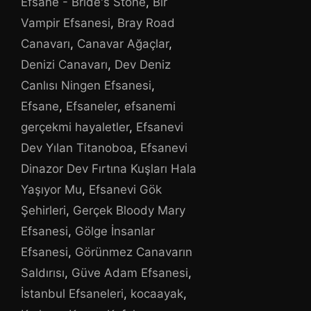
Efsane - Bride's Stone
,
Bir
Vampir Efsanesi
,
Bray Road
Canavarı
,
Canavar Ağaçlar
,
Denizi Canavarı
,
Dev Deniz
Canlısı Ningen Efsanesi
,
Efsane
,
Efsaneler
,
efsanemi
gerçekmi hayaletler
,
Efsanevi
Dev Yılan Titanoboa
,
Efsanevi
Dinazor Dev Fırtına Kuşları Hala
Yaşıyor Mu
,
Efsanevi Gök
Şehirleri
,
Gerçek Bloody Mary
Efsanesi
,
Gölge İnsanlar
Efsanesi
,
Görünmez Canavarın
Saldırısı
,
Güve Adam Efsanesi
,
İstanbul Efsaneleri
,
kocaayak
,