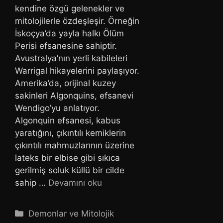
kendine özgü gelenekler ve
mitolojilerle özdeşleşir. Örneğin
İskoçya’da yayla halkı Ölüm
Perisi efsanesine sahiptir.
Avustralya’nın yerli kabileleri
Warrigal hikayelerini paylaşıyor.
Amerika’da, orijinal kuzey
sakinleri Algonquins, efsanevi
Wendigo’yu anlatıyor.
Algonquin efsanesi, kabus
yaratığını, çıkıntılı kemiklerin
çıkıntılı mahmuzlarının üzerine
lateks bir elbise gibi sıkıca
gerilmiş soluk küllü bir cilde
sahip …
Devamını oku
Kategoriler
Demonlar ve Mitolojik