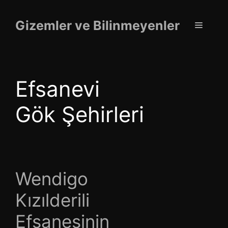
İçeriğe
atla
Gizemler ve Bilinmeyenler
Menü
Efsanevi
Gök Şehirleri
Wendigo
Kızılderili
Efsanesinin