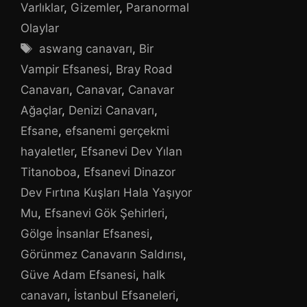
Varlıklar
,
Gizemler
,
Paranormal
Olaylar
Etiketler
aswang canavarı
,
Bir
Vampir Efsanesi
,
Bray Road
Canavarı
,
Canavar
,
Canavar
Ağaçlar
,
Denizi Canavarı
,
Efsane
,
efsanemi gerçekmi
hayaletler
,
Efsanevi Dev Yılan
Titanoboa
,
Efsanevi Dinazor
Dev Fırtına Kuşları Hala Yaşıyor
Mu
,
Efsanevi Gök Şehirleri
,
Gölge İnsanlar Efsanesi
,
Görünmez Canavarın Saldırısı
,
Güve Adam Efsanesi
,
halk
canavarı
,
İstanbul Efsaneleri
,