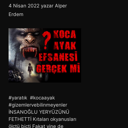
4 Nisan 2022
yazar
Alper
Erdem
#yaratık #kocaayak
#gizemlervebilinmeyenler
İNSANOĞLU YERYÜZÜNÜ
FETHETTİ Kıtaları okyanusları
ölçtü biçti Fakat yine de