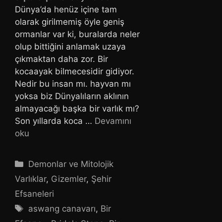
Dünya’da henüz içine tam
olarak girilmemiş öyle geniş
ormanlar var ki, buralarda neler
olup bittiğini anlamak uzaya
çıkmaktan daha zor. Bir
kocaayak bilmecesidir gidiyor.
Nedir bu insan mı. hayvan mı
yoksa biz Dünyalıların aklının
almayacağı başka bir varlık mı?
Son yıllarda koca …
Devamını
oku
Kategoriler
Demonlar ve Mitolojik
Varlıklar
,
Gizemler
,
Şehir
Efsaneleri
Etiketler
aswang canavarı
,
Bir