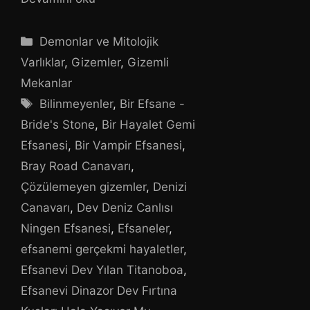
Kategoriler
Demonlar ve Mitolojik
Varlıklar
,
Gizemler
,
Gizemli
Mekanlar
Etiketler
Bilinmeyenler
,
Bir Efsane -
Bride's Stone
,
Bir Hayalet Gemi
Efsanesi
,
Bir Vampir Efsanesi
,
Bray Road Canavarı
,
Çözülemeyen gizemler
,
Denizi
Canavarı
,
Dev Deniz Canlısı
Ningen Efsanesi
,
Efsaneler
,
efsanemi gerçekmi hayaletler
,
Efsanevi Dev Yılan Titanoboa
,
Efsanevi Dinazor Dev Fırtına