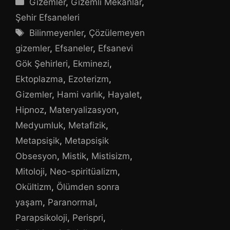
Gizemler
,
Gizemli Mekanlar
,
Şehir Efsaneleri
Etiketler
Bilinmeyenler
,
Çözülemeyen
gizemler
,
Efsaneler
,
Efsanevi
Gök Şehirleri
,
Ekminezi
,
Ektoplazma
,
Ezoterizm
,
Gizemler
,
Hami varlık
,
Hayalet
,
Hipnoz
,
Materyalizasyon
,
Medyumluk
,
Metafizik
,
Metapsişik
,
Metapsişik
Obsesyon
,
Mistik
,
Mistisizm
,
Mitoloji
,
Neo-spiritüalizm
,
Okültizm
,
Ölümden sonra
yaşam
,
Paranormal
,
Parapsikoloji
,
Perispri
,