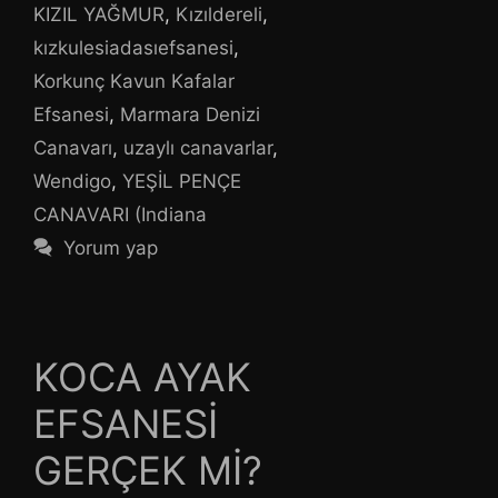
KIZIL YAĞMUR
,
Kızıldereli
,
kızkulesiadasıefsanesi
,
Korkunç Kavun Kafalar
Efsanesi
,
Marmara Denizi
Canavarı
,
uzaylı canavarlar
,
Wendigo
,
YEŞİL PENÇE
CANAVARI (Indiana
Yorum yap
KOCA AYAK
EFSANESİ
GERÇEK Mİ?