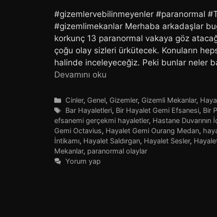
#gizemlervebilinmeyenler #paranormal #Tü
#gizemlimekanlar Merhaba arkadaşlar bug
korkunç 13 paranormal vakaya göz atacağı
çoğu olay sizleri ürkütecek. Konuların hep
halinde inceleyeceğiz. Peki bunlar neler b
Devamını oku
Kategoriler
Cinler
,
Genel
,
Gizemler
,
Gizemli Mekanlar
,
Hayal
Etiketler
Bar Hayaletleri
,
Bir Hayalet Gemi Efsanesi
,
Bir 
efsanemi gerçekmi hayaletler
,
Hastane Duvarının İ
Gemi Octavius
,
Hayalet Gemi Ourang Medan
,
haya
İntikamı
,
Hayalet Saldırgan
,
Hayalet Sesler
,
Hayalet
Mekanlar
,
paranormal olaylar
Yorum yap