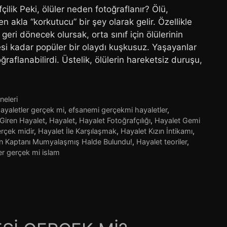
lik Peki, ölüler neden fotoğraflanır? Ölü,
n akla “korkutucu” bir şey olarak gelir. Özellikle
 geri dönecek olursak, orta sınıf için ölülerinin
i kadar popüler bir olaydı kuşkusuz. Yaşayanlar
oğraflanabilirdi. Üstelik, ölülerin hareketsiz duruşu,
neleri
ayaletler gerçek mi
,
efsanemi gerçekmi hayaletler
,
 Giren Hayalet
,
Hayalet
,
Hayalet Fotoğrafçılığı
,
Hayalet Gemi
rçek midir
,
Hayalet İle Karşılaşmak
,
Hayalet Kızın İntikamı
,
in Kaptanı Mumyalaşmış Halde Bulundu!
,
Hayalet teoriler
,
er gerçek mi islam