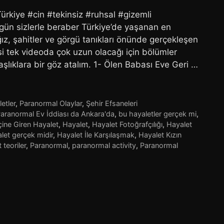
rkiye #cin #tekinsiz #ruhsal #gizemli
ün sizlerle beraber Türkiye’de yaşanan en
z, şahitler ve görgü tanıkları önünde gerçekleşen
si tek videoda çok uzun olacağı için bölümler
aşlıklara bir göz atalım. 1- Ölen Babası Eve Geri …
etler
,
Paranormal Olaylar
,
Şehir Efsaneleri
Paranormal Ev İddiası da Ankara'da
,
bu hayaletler gerçek mi
,
çine Giren Hayalet
,
Hayalet
,
Hayalet Fotoğrafçılığı
,
Hayalet
let gerçek midir
,
Hayalet İle Karşılaşmak
,
Hayalet Kızın
 teoriler
,
Paranormal
,
paranormal activity
,
Paranormal