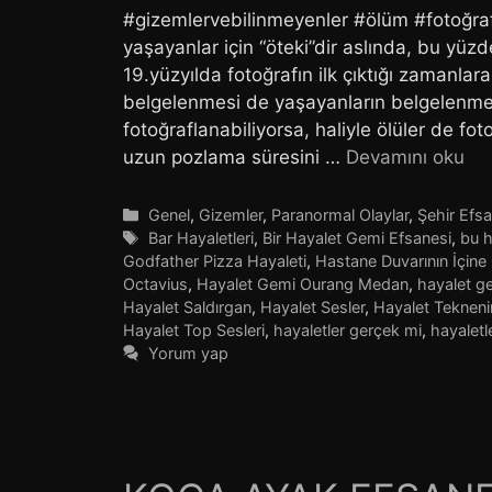
#gizemlervebilinmeyenler #ölüm #fotoğrafçi
yaşayanlar için “öteki”dir aslında, bu yüzde
19.yüzyılda fotoğrafın ilk çıktığı zamanlara
belgelenmesi de yaşayanların belgelenmes
fotoğraflanabiliyorsa, haliyle ölüler de fot
uzun pozlama süresini …
Devamını oku
Kategoriler
Genel
,
Gizemler
,
Paranormal Olaylar
,
Şehir Efsa
Etiketler
Bar Hayaletleri
,
Bir Hayalet Gemi Efsanesi
,
bu h
Godfather Pizza Hayaleti
,
Hastane Duvarının İçine
Octavius
,
Hayalet Gemi Ourang Medan
,
hayalet ge
Hayalet Saldırgan
,
Hayalet Sesler
,
Hayalet Teknen
Hayalet Top Sesleri
,
hayaletler gerçek mi
,
hayaletl
Yorum yap