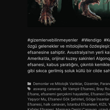
#gizemlervebilinmeyenler #Wendigo #Ko
özgü gelenekler ve mitolojilerle özdeşleşir
efsanesine sahiptir. Avustralya’nın yerli kab
Amerika’da, orijinal kuzey sakinleri Algon
efsanesi, kabus yaratığını, çıkıntılı kemikl
gibi sıkıca gerilmiş soluk küllü bir cilde s
Kategoriler
Demonlar ve Mitolojik Varlıklar
,
Gizemler
,
Paran
Etiketler
aswang canavarı
,
Bir Vampir Efsanesi
,
Bray Ro
Efsane
,
efsanemi gerçekmi hayaletler
,
Efsanevi De
Yaşıyor Mu
,
Efsanevi Gök Şehirleri
,
Gölge İnsanlar
Efsanesi
,
halk canavarı
,
İstanbul Efsaneleri
,
KIZIL
Kafalar Efsanesi
,
Marmara Denizi Canavarı
,
uzaylı 