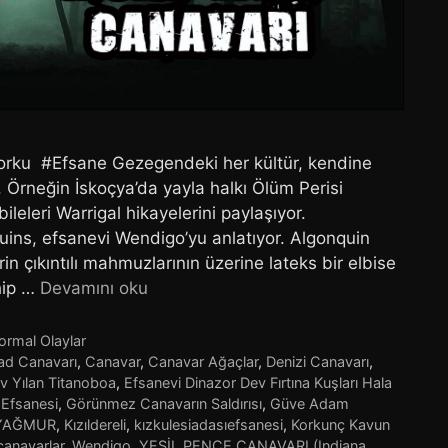
rku #Efsane Gezegendeki her kültür, kendine
. Örneğin İskoçya’da yayla halkı Ölüm Perisi
ileleri Warrigal hikayelerini paylaşıyor.
quins, efsanevi Wendigo’yu anlatıyor. Algonquin
erin çıkıntılı mahmuzlarının üzerine lateks bir elbise
ahip …
Devamını oku
ormal Olaylar
ad Canavarı
,
Canavar
,
Canavar Ağaçlar
,
Denizi Canavarı
,
v Yılan Titanoboa
,
Efsanevi Dinazor Dev Fırtına Kuşları Hala
 Efsanesi
,
Görünmez Canavarın Saldırısı
,
Güve Adam
 YAĞMUR
,
Kızıldereli
,
kızkulesiadasıefsanesi
,
Korkunç Kavun
canavarlar
,
Wendigo
,
YEŞİL PENÇE CANAVARI (Indiana