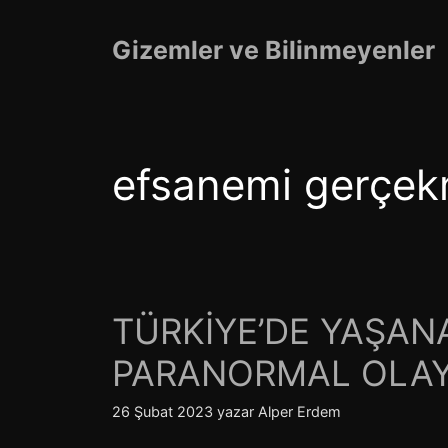
İçeriğe
atla
Gizemler ve Bilinmeyenler
efsanemi gerçekm
TÜRKİYE’DE YAŞA
PARANORMAL OLAY
26 Şubat 2023
yazar
Alper Erdem