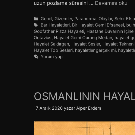
uzun pozlama süresini …
Devamını oku
Kategoriler
Genel
,
Gizemler
,
Paranormal Olaylar
,
Şehir Efsa
Etiketler
Bar Hayaletleri
,
Bir Hayalet Gemi Efsanesi
,
bu h
Godfather Pizza Hayaleti
,
Hastane Duvarının İçine
Octavius
,
Hayalet Gemi Ourang Medan
,
hayalet ge
Hayalet Saldırgan
,
Hayalet Sesler
,
Hayalet Teknen
Hayalet Top Sesleri
,
hayaletler gerçek mi
,
hayaletl
Yorum yap
OSMANLININ HAYAL
17 Aralık 2020
yazar
Alper Erdem