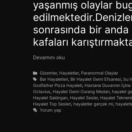
yaşanmış olaylar bu
edilmektedir.Denizl
sonrasında bir anda 
kafaları karıştırmakta
Devamını oku
Kategoriler
Gizemler
,
Hayaletler
,
Paranormal Olaylar
Etiketler
Bar Hayaletleri
,
Bir Hayalet Gemi Efsanesi
,
bu h
Godfather Pizza Hayaleti
,
Hastane Duvarının İçine
Octavius
,
Hayalet Gemi Ourang Medan
,
hayalet ge
Hayalet Saldırgan
,
Hayalet Sesler
,
Hayalet Teknen
Hayalet Top Sesleri
,
hayaletler gerçek mi
,
hayaletl
Yorum yap