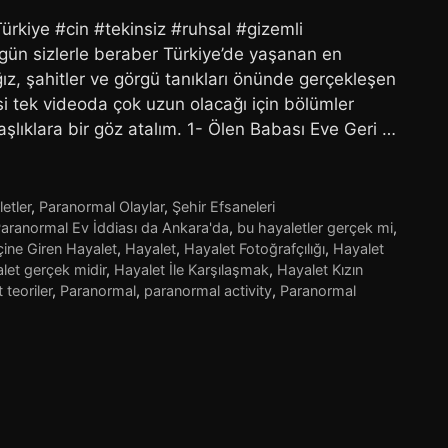
rkiye #cin #tekinsiz #ruhsal #gizemli
ün sizlerle beraber Türkiye’de yaşanan en
z, şahitler ve görgü tanıkları önünde gerçekleşen
si tek videoda çok uzun olacağı için bölümler
aşlıklara bir göz atalım. 1- Ölen Babası Eve Geri …
etler
,
Paranormal Olaylar
,
Şehir Efsaneleri
Paranormal Ev İddiası da Ankara'da
,
bu hayaletler gerçek mi
,
çine Giren Hayalet
,
Hayalet
,
Hayalet Fotoğrafçılığı
,
Hayalet
let gerçek midir
,
Hayalet İle Karşılaşmak
,
Hayalet Kızın
 teoriler
,
Paranormal
,
paranormal activity
,
Paranormal