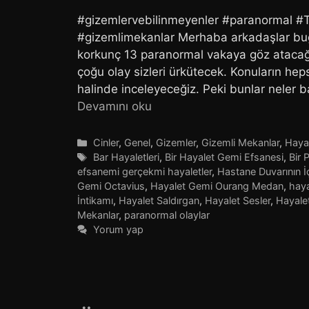
#gizemlervebilinmeyenler #paranormal #Tü
#gizemlimekanlar Merhaba arkadaşlar bug
korkunç 13 paranormal vakaya göz atacağı
çoğu olay sizleri ürkütecek. Konuların hep
halinde inceleyeceğiz. Peki bunlar neler b
Devamını oku
Kategoriler
Cinler
,
Genel
,
Gizemler
,
Gizemli Mekanlar
,
Hayal
Etiketler
Bar Hayaletleri
,
Bir Hayalet Gemi Efsanesi
,
Bir 
efsanemi gerçekmi hayaletler
,
Hastane Duvarının İ
Gemi Octavius
,
Hayalet Gemi Ourang Medan
,
haya
İntikamı
,
Hayalet Saldırgan
,
Hayalet Sesler
,
Hayalet
Mekanlar
,
paranormal olaylar
Yorum yap