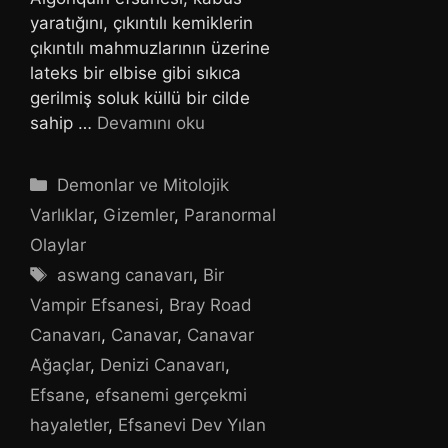
yaratığını, çıkıntılı kemiklerin
çıkıntılı mahmuzlarının üzerine
lateks bir elbise gibi sıkıca
gerilmiş soluk küllü bir cilde
sahip …
Devamını oku
Kategoriler
Demonlar ve Mitolojik
Varlıklar
,
Gizemler
,
Paranormal
Olaylar
Etiketler
aswang canavarı
,
Bir
Vampir Efsanesi
,
Bray Road
Canavarı
,
Canavar
,
Canavar
Ağaçlar
,
Denizi Canavarı
,
Efsane
,
efsanemi gerçekmi
hayaletler
,
Efsanevi Dev Yılan