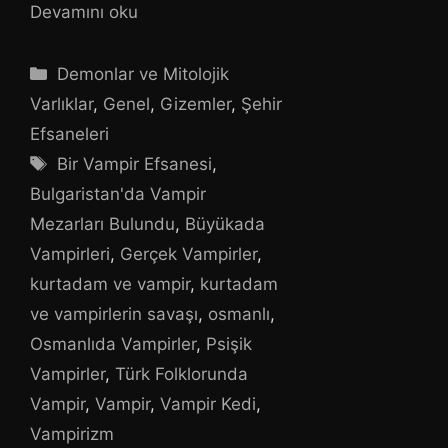
Devamını oku
Kategoriler
Demonlar ve Mitolojik
Varlıklar
,
Genel
,
Gizemler
,
Şehir
Efsaneleri
Etiketler
Bir Vampir Efsanesi
,
Bulgaristan'da Vampir
Mezarları Bulundu
,
Büyükada
Vampirleri
,
Gerçek Vampirler
,
kurtadam ve vampir
,
kurtadam
ve vampirlerin savaşı
,
osmanlı
,
Osmanlıda Vampirler
,
Psişik
Vampirler
,
Türk Folklorunda
Vampir
,
Vampir
,
Vampir Kedi
,
Vampirizm