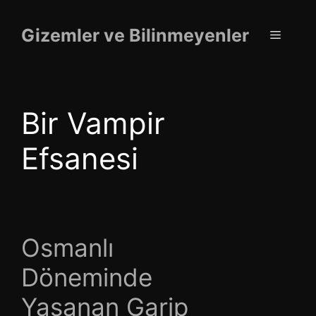
İçeriğe
atla
Gizemler ve Bilinmeyenler
Menü
Bir Vampir
Efsanesi
Osmanlı
Döneminde
Yaşanan Garip