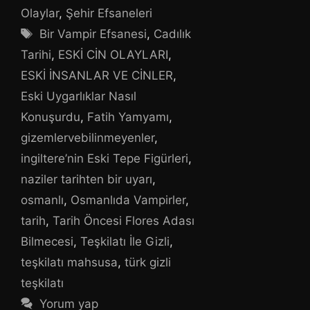
Olaylar
,
Şehir Efsaneleri
Etiketler
Bir Vampir Efsanesi
,
Cadılık
Tarihi
,
ESKİ CİN OLAYLARI
,
ESKİ İNSANLAR VE CİNLER
,
Eski Uygarlıklar Nasıl
Konuşurdu
,
Fatih Yamyamı
,
gizemlervebilinmeyenler
,
ingiltere’nin Eski Tepe Figürleri
,
naziler tarihten bir uyarı
,
osmanlı
,
Osmanlıda Vampirler
,
tarih
,
Tarih Öncesi Flores Adası
Bilmecesi
,
Teşkilatı İle Gizli
,
teşkilatı mahsusa
,
türk gizli
teşkilatı
Yorum yap