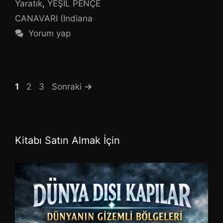
Yaratık
,
YEŞİL PENÇE
CANAVARI (Indiana
Yorum yap
Sayfa
Sayfa
Sayfa
1
2
3
Sonraki
→
Kitabı Satın Almak İçin