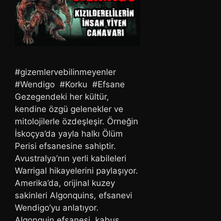
#gizemlervebilinmeyenler
#Wendigo #Korku #Efsane
Gezegendeki her kültür,
kendine özgü gelenekler ve
mitolojilerle özdeşleşir. Örneğin
İskoçya’da yayla halkı Ölüm
Perisi efsanesine sahiptir.
Avustralya’nın yerli kabileleri
Warrigal hikayelerini paylaşıyor.
Amerika’da, orijinal kuzey
sakinleri Algonquins, efsanevi
Wendigo’yu anlatıyor.
Algonquin efsanesi, kabus