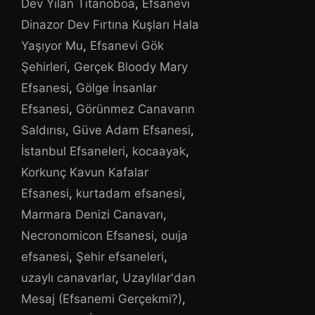
Dev Yılan Titanoboa
,
Efsanevi
Dinazor Dev Fırtına Kuşları Hala
Yaşıyor Mu
,
Efsanevi Gök
Şehirleri
,
Gerçek Bloody Mary
Efsanesi
,
Gölge İnsanlar
Efsanesi
,
Görünmez Canavarın
Saldırısı
,
Güve Adam Efsanesi
,
İstanbul Efsaneleri
,
kocaayak
,
Korkunç Kavun Kafalar
Efsanesi
,
kurtadam efsanesi
,
Marmara Denizi Canavarı
,
Necronomicon Efsanesi
,
ouıja
efsanesi
,
Şehir efsaneleri
,
uzaylı canavarlar
,
Uzaylılar'dan
Mesaj (Efsanemi Gerçekmi?)
,