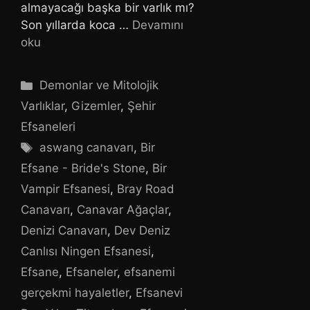
almayacağı başka bir varlık mı?
Son yıllarda koca …
Devamını
oku
Kategoriler
Demonlar ve Mitolojik
Varlıklar
,
Gizemler
,
Şehir
Efsaneleri
Etiketler
aswang canavarı
,
Bir
Efsane - Bride's Stone
,
Bir
Vampir Efsanesi
,
Bray Road
Canavarı
,
Canavar Ağaçlar
,
Denizi Canavarı
,
Dev Deniz
Canlısı Ningen Efsanesi
,
Efsane
,
Efsaneler
,
efsanemi
gerçekmi hayaletler
,
Efsanevi