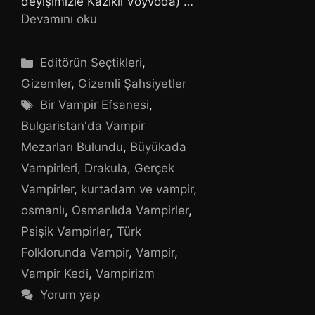
deyişimizle Kazıklı Voyvoda) …
Devamını oku
Kategoriler
Editörün Seçtikleri
,
Gizemler
,
Gizemli Şahsiyetler
Etiketler
Bir Vampir Efsanesi
,
Bulgaristan'da Vampir
Mezarları Bulundu
,
Büyükada
Vampirleri
,
Drakula
,
Gerçek
Vampirler
,
kurtadam ve vampir
,
osmanlı
,
Osmanlıda Vampirler
,
Psişik Vampirler
,
Türk
Folklorunda Vampir
,
Vampir
,
Vampir Kedi
,
Vampirizm
Yorum yap