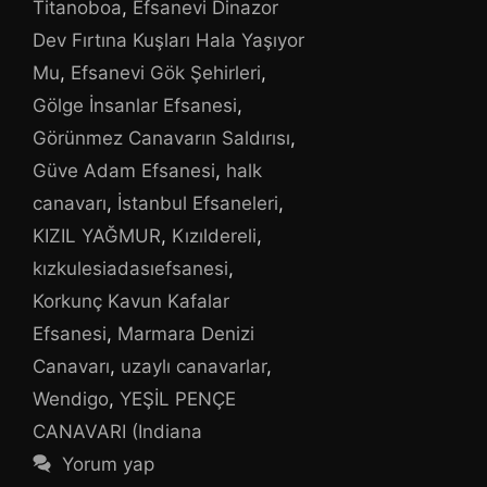
Titanoboa
,
Efsanevi Dinazor
Dev Fırtına Kuşları Hala Yaşıyor
Mu
,
Efsanevi Gök Şehirleri
,
Gölge İnsanlar Efsanesi
,
Görünmez Canavarın Saldırısı
,
Güve Adam Efsanesi
,
halk
canavarı
,
İstanbul Efsaneleri
,
KIZIL YAĞMUR
,
Kızıldereli
,
kızkulesiadasıefsanesi
,
Korkunç Kavun Kafalar
Efsanesi
,
Marmara Denizi
Canavarı
,
uzaylı canavarlar
,
Wendigo
,
YEŞİL PENÇE
CANAVARI (Indiana
Yorum yap