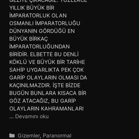
GEZİYE ÇIKACAĞIZ. YÜZLERCE
YILLIK BÜYÜK BİR
İMPARATORLUK OLAN
OSMANLI İMPARATORLUĞU
DÜNYANIN GÖRDÜĞÜ EN
BÜYÜK BİRKAÇ
İMPARATORLUĞUNDAN
BİRİDİR. ELBETTE BU DENLİ
KÖKLÜ VE BÜYÜK BİR TARİHE
SAHİP UYGARLIKTA PEK ÇOK
GARİP OLAYLARIN OLMASI DA
KAÇINILMAZDIR. İŞTE BİZDE
BUGÜN BUNLARA KISACA BİR
GÖZ ATACAĞIZ, BU GARİP
OLAYLARIN KAHRAMANLARI
…
Devamını oku
Kategoriler
Gizemler
,
Paranormal