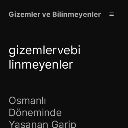
İçeriğe
atla
Gizemler ve Bilinmeyenler
Menü
gizemlervebi
linmeyenler
Osmanlı
Döneminde
Yaşanan Garip