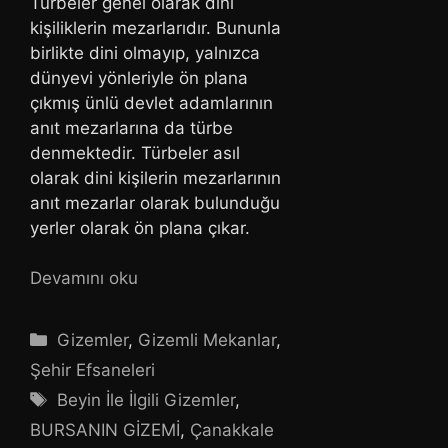
Türbeler genel olarak dini
kişiliklerin mezarlarıdır. Bununla
birlikte dini olmayıp, yalnızca
dünyevi yönleriyle ön plana
çıkmış ünlü devlet adamlarının
anıt mezarlarına da türbe
denmektedir. Türbeler asıl
olarak dini kişilerin mezarlarının
anıt mezarlar olarak bulunduğu
yerler olarak ön plana çıkar.
Devamını oku
Kategoriler
Gizemler
,
Gizemli Mekanlar
,
Şehir Efsaneleri
Etiketler
Beyin İle İlgili Gizemler
,
BURSANIN GİZEMİ
,
Çanakkale