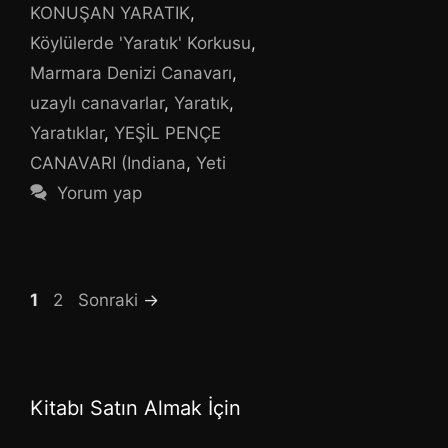
KONUŞAN YARATIK
,
Köylülerde 'Yaratık' Korkusu
,
Marmara Denizi Canavarı
,
uzaylı canavarlar
,
Yaratık
,
Yaratıklar
,
YEŞİL PENÇE
CANAVARI (Indiana
,
Yeti
Yorum yap
Sayfa
Sayfa
1
2
Sonraki
→
Kitabı Satın Almak İçin