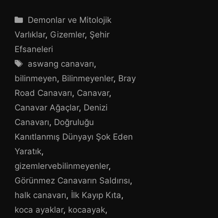
Kategoriler
Demonlar ve Mitolojik
Varlıklar
,
Gizemler
,
Şehir
Efsaneleri
Etiketler
aswang canavarı
,
bilinmeyen
,
Bilinmeyenler
,
Bray
Road Canavarı
,
Canavar
,
Canavar Ağaçlar
,
Denizi
Canavarı
,
Doğruluğu
Kanıtlanmış Dünyayı Şok Eden
Yaratık
,
gizemlervebilinmeyenler
,
Görünmez Canavarın Saldırısı
,
halk canavarı
,
İlk Kayıp Kıta
,
koca ayaklar
,
kocaayak
,