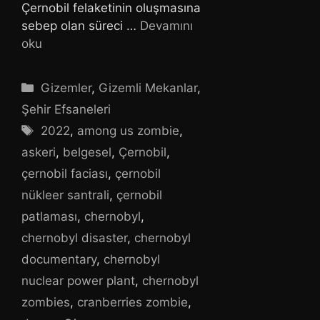
Çernobil felaketinin oluşmasına
sebep olan süreci …
Devamını
oku
Kategoriler
Gizemler
,
Gizemli Mekanlar
,
Şehir Efsaneleri
Etiketler
2022
,
among us zombie
,
askeri
,
belgesel
,
Çernobil
,
çernobil faciası
,
çernobil
nükleer santrali
,
çernobil
patlaması
,
chernobyl
,
chernobyl disaster
,
chernobyl
documentary
,
chernobyl
nuclear power plant
,
chernobyl
zombies
,
cranberries zombie
,