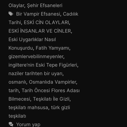
Olaylar
,
Şehir Efsaneleri
Etiketler
Bir Vampir Efsanesi
,
Cadılık
Tarihi
,
ESKİ CİN OLAYLARI
,
ESKİ İNSANLAR VE CİNLER
,
Eski Uygarlıklar Nasıl
Konuşurdu
,
Fatih Yamyamı
,
gizemlervebilinmeyenler
,
ingiltere’nin Eski Tepe Figürleri
,
naziler tarihten bir uyarı
,
osmanlı
,
Osmanlıda Vampirler
,
tarih
,
Tarih Öncesi Flores Adası
Bilmecesi
,
Teşkilatı İle Gizli
,
teşkilatı mahsusa
,
türk gizli
teşkilatı
Yorum yap