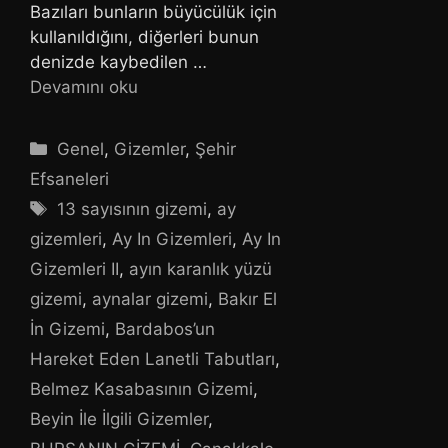
Bazıları bunların büyücülük için
kullanıldığını, diğerleri bunun
denizde kaybedilen …
Devamını oku
Kategoriler
Genel
,
Gizemler
,
Şehir
Efsaneleri
Etiketler
13 sayısının gizemi
,
ay
gizemleri
,
Ay In Gizemleri
,
Ay In
Gizemleri II
,
ayın karanlık yüzü
gizemi
,
aynalar gizemi
,
Bakır El
İn Gizemi
,
Bardabos’un
Hareket Eden Lanetli Tabutları
,
Belmez Kasabasının Gizemi
,
Beyin İle İlgili Gizemler
,