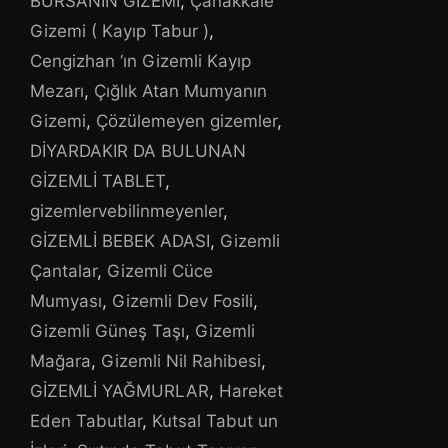
BURSANIN GİZEMİ
,
Çanakkale
Gizemi ( Kayıp Tabur )
,
Cengizhan ‘ın Gizemli Kayıp
Mezarı
,
Çığlık Atan Mumyanın
Gizemi
,
Çözülemeyen gizemler
,
DİYARDAKIR DA BULUNAN
GİZEMLİ TABLET
,
gizemlervebilinmeyenler
,
GİZEMLİ BEBEK ADASI
,
Gizemli
Çantalar
,
Gizemli Cüce
Mumyası
,
Gizemli Dev Fosili
,
Gizemli Güneş Taşı
,
Gizemli
Mağara
,
Gizemli Nil Rahibesi
,
GİZEMLİ YAĞMURLAR
,
Hareket
Eden Tabutlar
,
Kutsal Tabut un