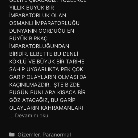
GEZİYE ÇIKACAĞIZ. YÜZLERCE
YILLIK BÜYÜK BİR
İMPARATORLUK OLAN
OSMANLI İMPARATORLUĞU
DÜNYANIN GÖRDÜĞÜ EN
BÜYÜK BİRKAÇ
İMPARATORLUĞUNDAN
BİRİDİR. ELBETTE BU DENLİ
KÖKLÜ VE BÜYÜK BİR TARİHE
SAHİP UYGARLIKTA PEK ÇOK
GARİP OLAYLARIN OLMASI DA
KAÇINILMAZDIR. İŞTE BİZDE
BUGÜN BUNLARA KISACA BİR
GÖZ ATACAĞIZ, BU GARİP
OLAYLARIN KAHRAMANLARI
…
Devamını oku
Kategoriler
Gizemler
,
Paranormal