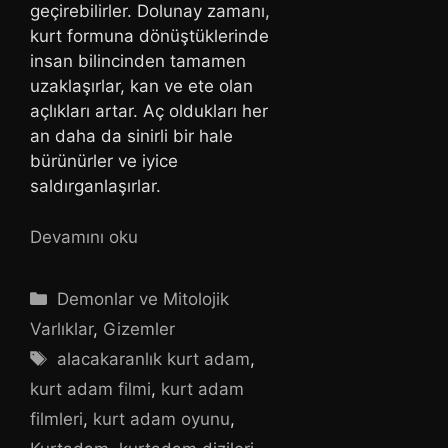
geçirebilirler. Dolunay zamanı,
kurt formuna dönüştüklerinde
insan bilincinden tamamen
uzaklaşırlar, kan ve ete olan
açlıkları artar. Aç oldukları her
an daha da sinirli bir hale
bürünürler ve iyice
saldırganlaşırlar.
Devamını oku
Kategoriler
Demonlar ve Mitolojik
Varlıklar
,
Gizemler
Etiketler
alacakaranlık kurt adam
,
kurt adam filmi
,
kurt adam
filmleri
,
kurt adam oyunu
,