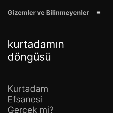
İçeriğe
atla
Gizemler ve Bilinmeyenler
Menü
kurtadamın
döngüsü
Kurtadam
Efsanesi
Gerçek mi?