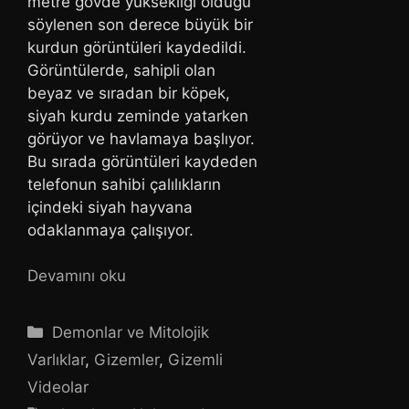
metre gövde yüksekliği olduğu
söylenen son derece büyük bir
kurdun görüntüleri kaydedildi.
Görüntülerde, sahipli olan
beyaz v
e sıradan bir köpek,
siyah kurdu zeminde yatarken
görüyor ve havlamaya başlıyor.
Bu sırada görüntüleri kaydeden
telefonun sahibi çalılıkların
içindeki siyah hayvana
odaklanmaya çalışıyor.
Devamını oku
Kategoriler
Demonlar ve Mitolojik
Varlıklar
,
Gizemler
,
Gizemli
Videolar