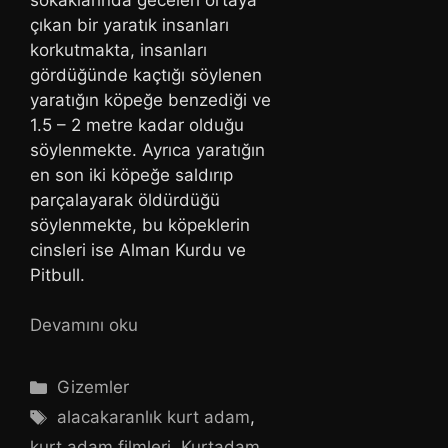
çıkan bir yaratık insanları
korkutmakta, insanları
gördüğünde kaçtığı söylenen
yaratığın köpeğe benzediği ve
1.5 – 2 metre kadar olduğu
söylenmekte. Ayrıca yaratığın
en son iki köpeğe saldırıp
parçalayarak öldürdüğü
söylenmekte, bu köpeklerin
cinsleri ise Alman Kurdu ve
Pitbull.
Devamını oku
Kategoriler
Gizemler
Etiketler
alacakaranlık kurt adam
,
kurt adam filmleri
,
Kurtadam
,