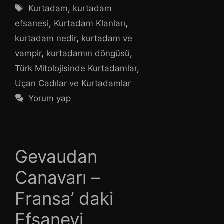
Etiketler
Kurtadam
,
kurtadam
efsanesi
,
Kurtadam Klanları
,
kurtadam nedir
,
kurtadam ve
vampir
,
kurtadamın döngüsü
,
Türk Mitolojisinde Kurtadamlar
,
Uçan Cadılar ve Kurtadamlar
Yorum yap
Gevaudan
Canavarı –
Fransa’ daki
Efsanevi