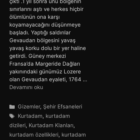
çıktı .1 yıl sonra ünü bölgenin
sınırlarını aştı ve herkes hiçbir
ölümlünün ona karşı
koyamayacağını düşünmeye
başladı. Yaptığı saldırılar
Gevaudan bölgesini yavaş
yavaş korku dolu bir yer haline
getirdi. Güney merkezi
Fransa’da Margeride Dağları
yakınındaki günümüz Lozere
olan Gevaudan eyaleti, 1764 …
Devamını oku
Kategoriler
Gizemler
,
Şehir Efsaneleri
Etiketler
Kurtadam
,
kurtadam
dizileri
,
Kurtadam Klanları
,
kurtadam özellikleri
,
kurtadam