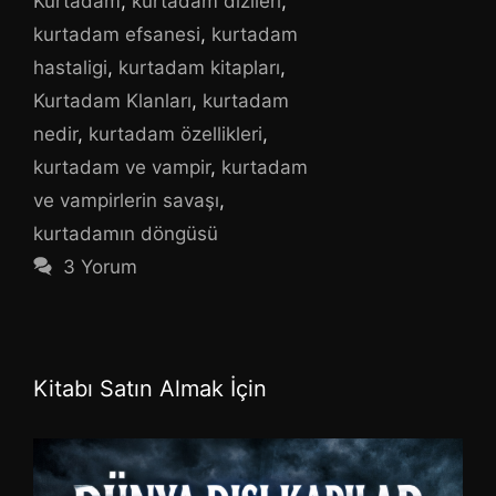
Kurtadam
,
kurtadam dizileri
,
kurtadam efsanesi
,
kurtadam
hastaligi
,
kurtadam kitapları
,
Kurtadam Klanları
,
kurtadam
nedir
,
kurtadam özellikleri
,
kurtadam ve vampir
,
kurtadam
ve vampirlerin savaşı
,
kurtadamın döngüsü
3 Yorum
Kitabı Satın Almak İçin