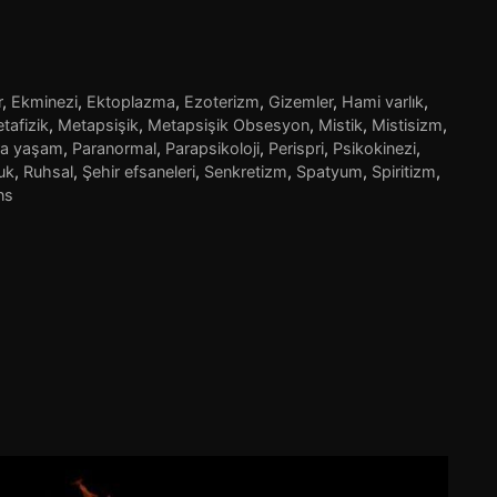
r
,
Ekminezi
,
Ektoplazma
,
Ezoterizm
,
Gizemler
,
Hami varlık
,
tafizik
,
Metapsişik
,
Metapsişik Obsesyon
,
Mistik
,
Mistisizm
,
ra yaşam
,
Paranormal
,
Parapsikoloji
,
Perispri
,
Psikokinezi
,
uk
,
Ruhsal
,
Şehir efsaneleri
,
Senkretizm
,
Spatyum
,
Spiritizm
,
ns