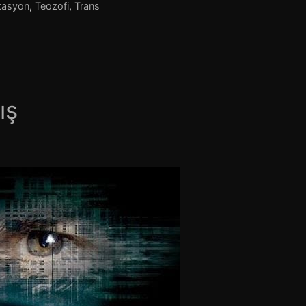
tasyon
,
Teozofi
,
Trans
ış