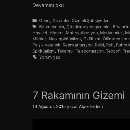
Devamını oku
Kategoriler
Genel
,
Gizemler
,
Gizemli Şahsiyetler
Etiketler
Bilinmeyenler
,
Çözülemeyen gizemler
,
Efsanele
Hayalet
,
Hipnoz
,
Materyalizasyon
,
Medyumluk
,
Me
Mitoloji
,
Neo-spiritüalizm
,
Okültizm
,
Ölümden son
Psişik yetenek
,
Reenkarnasyon
,
Reiki
,
Ruh
,
Ruhçul
Spiritüalizm
,
Tekamül
,
Teleportasyon
,
Teozofi
,
Tra
Yorum yap
7 Rakamının Gizemi
14 Ağustos 2015
yazar
Alper Erdem