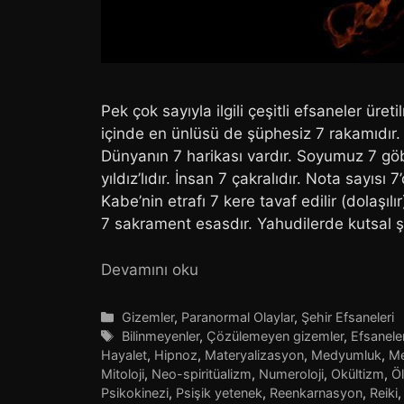
Pek çok sayıyla ilgili çeşitli efsaneler üre
içinde en ünlüsü de şüphesiz 7 rakamıdır. İş
Dünyanın 7 harikası vardır. Soyumuz 7 göbe
yıldız’lıdır. İnsan 7 çakralıdır. Nota sayısı 
Kabe’nin etrafı 7 kere tavaf edilir (dolaşılı
7 sakrament esasdır. Yahudilerde kutsal
Devamını oku
Kategoriler
Gizemler
,
Paranormal Olaylar
,
Şehir Efsaneleri
Etiketler
Bilinmeyenler
,
Çözülemeyen gizemler
,
Efsanele
Hayalet
,
Hipnoz
,
Materyalizasyon
,
Medyumluk
,
Me
Mitoloji
,
Neo-spiritüalizm
,
Numeroloji
,
Okültizm
,
Ö
Psikokinezi
,
Psişik yetenek
,
Reenkarnasyon
,
Reiki