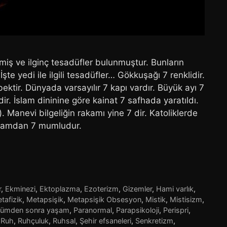
tilmiş ve ilginç tesadüfler bulunmuştur. Bunların
te yedi ile ilgili tesadüfler… Gökkuşağı 7 renklidir.
ktir. Dünyada varsayılır 7 kapı vardır. Büyük ayı 7
7’dir. İslam dininine göre kainat 7 safhada yaratıldı.
r). Manevi bilgeliğin rakamı yine 7 dir. Katoliklerde
 şamdan 7 mumludur.
r
,
Ekminezi
,
Ektoplazma
,
Ezoterizm
,
Gizemler
,
Hami varlık
,
tafizik
,
Metapsişik
,
Metapsişik Obsesyon
,
Mistik
,
Mistisizm
,
lümden sonra yaşam
,
Paranormal
,
Parapsikoloji
,
Perispri
,
,
Ruh
,
Ruhçuluk
,
Ruhsal
,
Şehir efsaneleri
,
Senkretizm
,