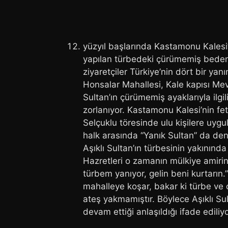
yüzyıl başlarında Kastamonu Kalesi’n
yapılan türbedeki çürümemiş beden 
ziyaretçiler Türkiye’nin dört bir ya
Honsalar Mahallesi, Kale kapısı Me
Sultan’ın çürümemiş ayaklarıyla ilg
zorlanıyor.
Kastamonu Kalesi’nin feth
Selçuklu töresinde ulu kişilere uygul
halk arasında “Yanık Sultan” da den
Aşıklı Sultan’ın türbesinin yakınında
Hazretleri o zamanın mülkiye amirini
türbem yanıyor, gelin beni kurtarın
mahalleye koşar, bakar ki türbe ve 
ateş yakmamıştır. Böylece Aşıklı Su
devam ettiği anlaşıldığı ifade ediliyo