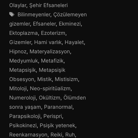
Olaylar
,
Şehir Efsaneleri
Etiketler
Bilinmeyenler
,
Çözülemeyen
gizemler
,
Efsaneler
,
Ekminezi
,
Ektoplazma
,
Ezoterizm
,
Gizemler
,
Hami varlık
,
Hayalet
,
Hipnoz
,
Materyalizasyon
,
Medyumluk
,
Metafizik
,
Metapsişik
,
Metapsişik
Obsesyon
,
Mistik
,
Mistisizm
,
Mitoloji
,
Neo-spiritüalizm
,
Numeroloji
,
Okültizm
,
Ölümden
sonra yaşam
,
Paranormal
,
Parapsikoloji
,
Perispri
,
Psikokinezi
,
Psişik yetenek
,
Reenkarnasyon
,
Reiki
,
Ruh
,