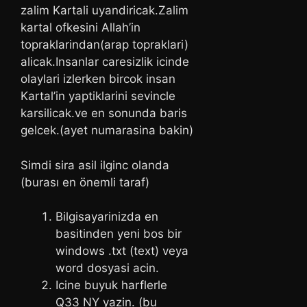
zalim Kartali uyandiricak.Zalim
kartal ofkesini Allah’in
topraklarindan(arap topraklari)
alicak.Insanlar caresizlik icinde
olaylari izlerken bircok insan
Kartal’in yaptiklarini sevincle
karsilicak.ve en sonunda baris
gelcek.(ayet numarasina bakin)
Simdi sira asil ilginc olanda
(burası en önemli taraf)
Bilgisayarinizda en
basitinden yeni bos bir
windows .txt (text) veya
word dosyasi acin.
Icine buyuk harflerle
Q33 NY yazin. (bu