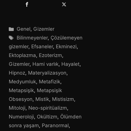
Kategoriler
Genel
,
Gizemler
Etiketler
Bilinmeyenler
,
Çözülemeyen
gizemler
,
Efsaneler
,
Ekminezi
,
Ektoplazma
,
Ezoterizm
,
Gizemler
,
Hami varlık
,
Hayalet
,
Hipnoz
,
Materyalizasyon
,
Medyumluk
,
Metafizik
,
Metapsişik
,
Metapsişik
Obsesyon
,
Mistik
,
Mistisizm
,
Mitoloji
,
Neo-spiritüalizm
,
Numeroloji
,
Okültizm
,
Ölümden
sonra yaşam
,
Paranormal
,