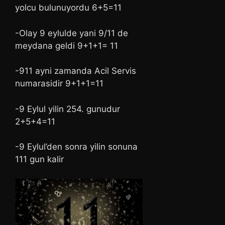
yolcu bulunuyordu 6+5=11
-Olay 9 eylulde yani 9/11 de
meydana geldi 9+1+1= 11
-911 ayni zamanda Acil Servis
numarasidir 9+1+1=11
-9 Eylul yilin 254. gunudur
2+5+4=11
-9 Eylul’den sonra yilin sonuna
111 gun kalir