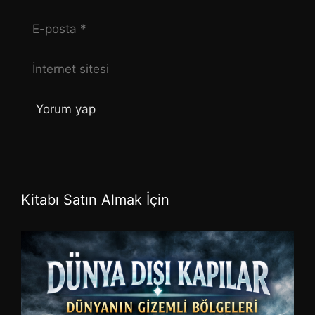
E-
posta
İnternet
sitesi
Kitabı Satın Almak İçin