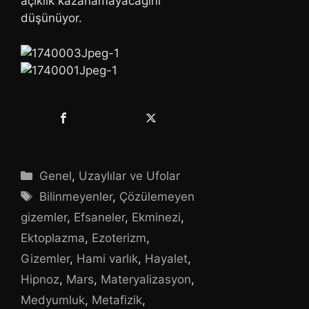
açıklık kazanamayacağını
düşünüyor.
Kategoriler
Genel
,
Uzaylılar ve Ufolar
Etiketler
Bilinmeyenler
,
Çözülemeyen
gizemler
,
Efsaneler
,
Ekminezi
,
Ektoplazma
,
Ezoterizm
,
Gizemler
,
Hami varlık
,
Hayalet
,
Hipnoz
,
Mars
,
Materyalizasyon
,
Medyumluk
,
Metafizik
,