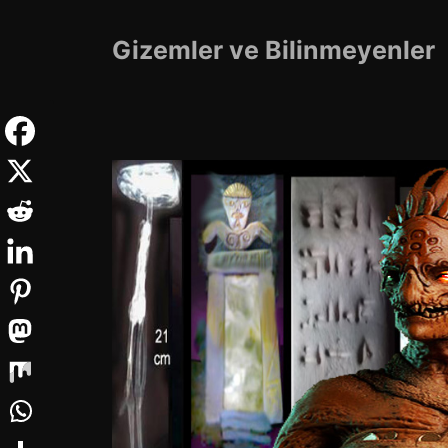
İçeriğe
atla
Gizemler ve Bilinmeyenler