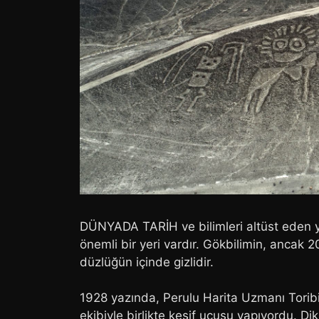
DÜNYADA TARİH ve bilimleri altüst eden 
önemli bir yeri vardır. Gökbilimin, ancak 20
düzlüğün içinde gizlidir.
1928 yazında, Perulu Harita Uzmanı Torib
ekibiyle birlikte keşif uçuşu yapıyordu. Di