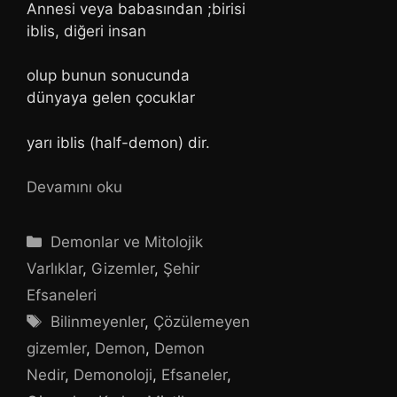
Annesi veya babasından ;birisi
iblis, diğeri insan
olup bunun sonucunda
dünyaya gelen çocuklar
yarı iblis (half-demon) dir.
Devamını oku
Kategoriler
Demonlar ve Mitolojik
Varlıklar
,
Gizemler
,
Şehir
Efsaneleri
Etiketler
Bilinmeyenler
,
Çözülemeyen
gizemler
,
Demon
,
Demon
Nedir
,
Demonoloji
,
Efsaneler
,