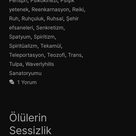
Perispri
,
Psikokinezi
,
Psişik
yetenek
,
Reenkarnasyon
,
Reiki
,
Ruh
,
Ruhçuluk
,
Ruhsal
,
Şehir
efsaneleri
,
Senkretizm
,
Spatyum
,
Spiritizm
,
Spiritüalizm
,
Tekamül
,
Teleportasyon
,
Teozofi
,
Trans
,
Tulpa
,
Waverlyhills
Sanatoryumu
1 Yorum
Ölülerin
Sessizlik