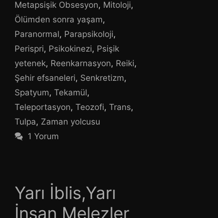
Metapsişik Obsesyon
,
Mitoloji
,
Ölümden sonra yaşam
,
Paranormal
,
Parapsikoloji
,
Perispri
,
Psikokinezi
,
Psişik
yetenek
,
Reenkarnasyon
,
Reiki
,
Şehir efsaneleri
,
Senkretizm
,
Spatyum
,
Tekamül
,
Teleportasyon
,
Teozofi
,
Trans
,
Tulpa
,
Zaman yolcusu
1 Yorum
Yarı İblis,Yarı
İnsan Melezler