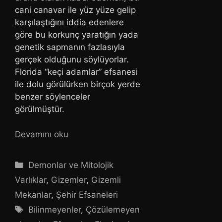
cani canavar ile yüz yüze gelip
karşılaştığını iddia edenlere
göre bu korkunç yaratığın yada
genetik sapmanın fazlasıyla
gerçek olduğunu söylüyorlar.
Florida “keçi adamlar” efsanesi
ile dolu görülürken birçok yerde
benzer söylenceler
görülmüştür.
Devamını oku
Kategoriler
Demonlar ve Mitolojik
Varlıklar
,
Gizemler
,
Gizemli
Mekanlar
,
Şehir Efsaneleri
Etiketler
Bilinmeyenler
,
Çözülemeyen