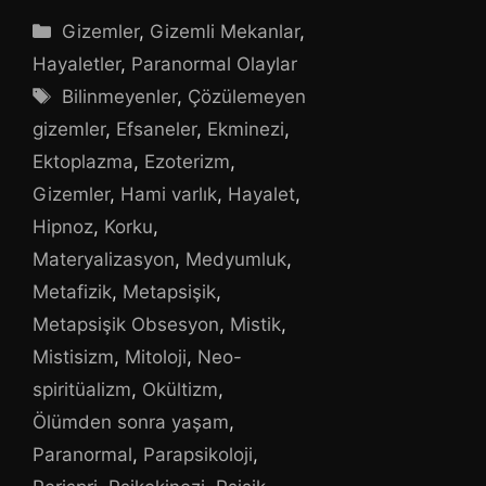
Kategoriler
Gizemler
,
Gizemli Mekanlar
,
Hayaletler
,
Paranormal Olaylar
Etiketler
Bilinmeyenler
,
Çözülemeyen
gizemler
,
Efsaneler
,
Ekminezi
,
Ektoplazma
,
Ezoterizm
,
Gizemler
,
Hami varlık
,
Hayalet
,
Hipnoz
,
Korku
,
Materyalizasyon
,
Medyumluk
,
Metafizik
,
Metapsişik
,
Metapsişik Obsesyon
,
Mistik
,
Mistisizm
,
Mitoloji
,
Neo-
spiritüalizm
,
Okültizm
,
Ölümden sonra yaşam
,
Paranormal
,
Parapsikoloji
,