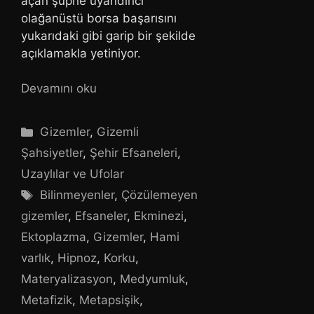
açan şüphe uyandırıcı
olağanüstü borsa başarısını
yukarıdaki gibi garip bir şekilde
açıklamakla yetiniyor.
Devamını oku
Kategoriler
Gizemler
,
Gizemli
Şahsiyetler
,
Şehir Efsaneleri
,
Uzaylılar ve Ufolar
Etiketler
Bilinmeyenler
,
Çözülemeyen
gizemler
,
Efsaneler
,
Ekminezi
,
Ektoplazma
,
Gizemler
,
Hami
varlık
,
Hipnoz
,
Korku
,
Materyalizasyon
,
Medyumluk
,
Metafizik
,
Metapsişik
,