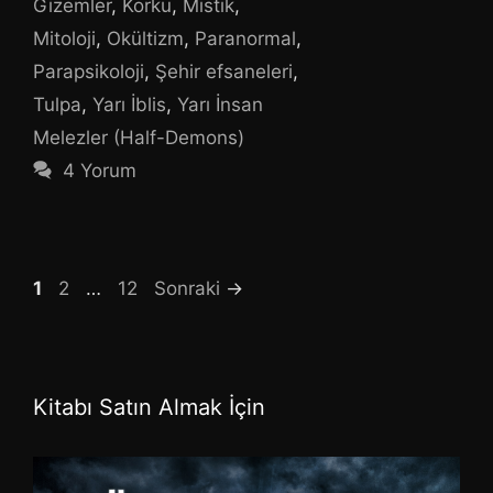
Gizemler
,
Korku
,
Mistik
,
Mitoloji
,
Okültizm
,
Paranormal
,
Parapsikoloji
,
Şehir efsaneleri
,
Tulpa
,
Yarı İblis
,
Yarı İnsan
Melezler (Half-Demons)
4 Yorum
Sayfa
Sayfa
Sayfa
1
2
…
12
Sonraki
→
Kitabı Satın Almak İçin