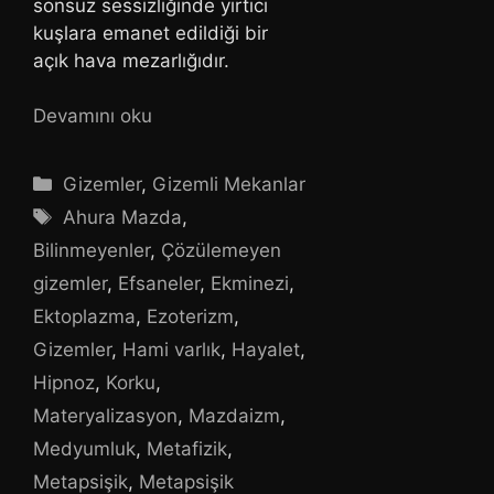
sonsuz sessizliğinde yırtıcı
kuşlara emanet edildiği bir
açık hava mezarlığıdır.
Devamını oku
Kategoriler
Gizemler
,
Gizemli Mekanlar
Etiketler
Ahura Mazda
,
Bilinmeyenler
,
Çözülemeyen
gizemler
,
Efsaneler
,
Ekminezi
,
Ektoplazma
,
Ezoterizm
,
Gizemler
,
Hami varlık
,
Hayalet
,
Hipnoz
,
Korku
,
Materyalizasyon
,
Mazdaizm
,
Medyumluk
,
Metafizik
,
Metapsişik
,
Metapsişik