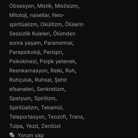
Obsesyon
,
Mistik
,
Mistisizm
,
Mitoloji
,
nasellar
,
Neo-
spiritüalizm
,
Okültizm
,
Ölülerin
Sessizlik Kuleleri
,
Ölümden
sonra yaşam
,
Paranormal
,
Parapsikoloji
,
Perispri
,
Psikokinezi
,
Psişik yetenek
,
Reenkarnasyon
,
Reiki
,
Ruh
,
Ruhçuluk
,
Ruhsal
,
Şehir
efsaneleri
,
Senkretizm
,
Spatyum
,
Spiritizm
,
Spiritüalizm
,
Tekamül
,
Teleportasyon
,
Teozofi
,
Trans
,
Tulpa
,
Yezd
,
Zerdüst
Yorum yap