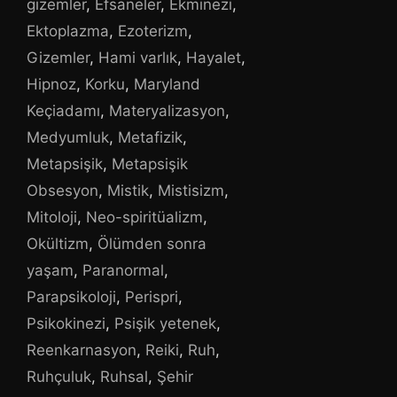
gizemler
,
Efsaneler
,
Ekminezi
,
Ektoplazma
,
Ezoterizm
,
Gizemler
,
Hami varlık
,
Hayalet
,
Hipnoz
,
Korku
,
Maryland
Keçiadamı
,
Materyalizasyon
,
Medyumluk
,
Metafizik
,
Metapsişik
,
Metapsişik
Obsesyon
,
Mistik
,
Mistisizm
,
Mitoloji
,
Neo-spiritüalizm
,
Okültizm
,
Ölümden sonra
yaşam
,
Paranormal
,
Parapsikoloji
,
Perispri
,
Psikokinezi
,
Psişik yetenek
,
Reenkarnasyon
,
Reiki
,
Ruh
,
Ruhçuluk
,
Ruhsal
,
Şehir