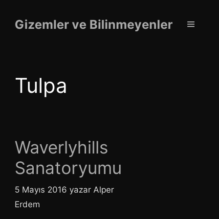
İçeriğe
atla
Gizemler ve Bilinmeyenler
Menü
Tulpa
Waverlyhills
Sanatoryumu
5 Mayıs 2016
yazar
Alper
Erdem