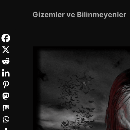
İçeriğe
atla
Gizemler ve Bilinmeyenler