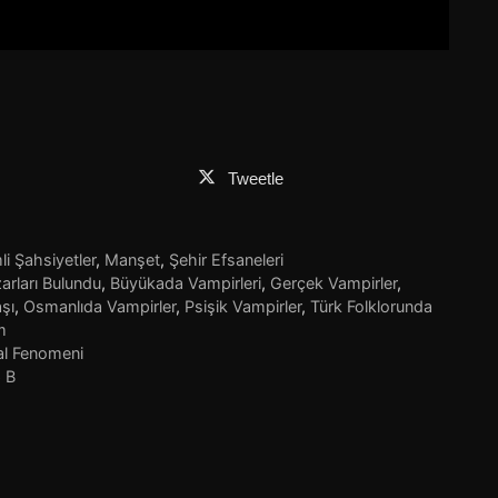
Tweetle
i Şahsiyetler
,
Manşet
,
Şehir Efsaneleri
arları Bulundu
,
Büyükada Vampirleri
,
Gerçek Vampirler
,
şı
,
Osmanlıda Vampirler
,
Psişik Vampirler
,
Türk Folklorunda
m
al Fenomeni
6 B