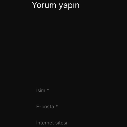
Yorum yapın
Yorum
İsim
E-
posta
İnternet
sitesi