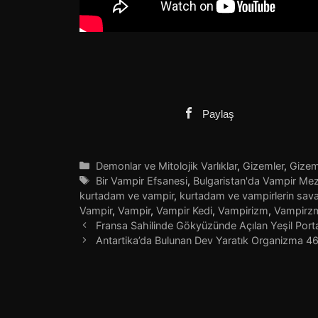
Paylaş
Kategoriler
Demonlar ve Mitolojik Varlıklar
,
Gizemler
,
Gizeml
Etiketler
Bir Vampir Efsanesi
,
Bulgaristan'da Vampir Mez
kurtadam ve vampir
,
kurtadam ve vampirlerin sava
Vampir
,
Vampir
,
Vampir Kedi
,
Vampirizm
,
Vampirz
Fransa Sahilinde Gökyüzünde Açılan Yeşil Port
Antartika’da Bulunan Dev Yaratık Organizma 4