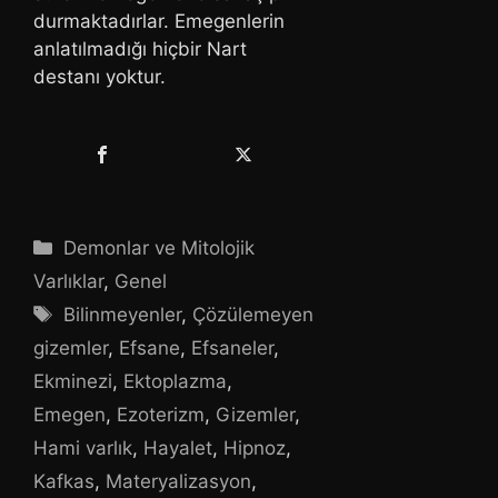
durmaktadırlar. Emegenlerin
anlatılmadığı hiçbir Nart
destanı yoktur.
Kategoriler
Demonlar ve Mitolojik
Varlıklar
,
Genel
Etiketler
Bilinmeyenler
,
Çözülemeyen
gizemler
,
Efsane
,
Efsaneler
,
Ekminezi
,
Ektoplazma
,
Emegen
,
Ezoterizm
,
Gizemler
,
Hami varlık
,
Hayalet
,
Hipnoz
,
Kafkas
,
Materyalizasyon
,