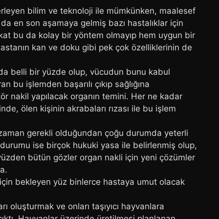
rleyen bilim ve teknoloji ile mümkünken, maalesef
da en son aşamaya gelmiş bazı hastalıklar için
kat bu da kolay bir yöntem olmayıp hem uygun bir
stanın kan ve doku gibi pek çok özelliklerinin de
da belli bir yüzde olup, vücudun bunu kabul
an bu işlemden başarılı çıkıp sağlığına
r nakil yapılacak organın temini. Her ne kadar
e, ölen kişinin akrabaları rızası ile bu işlem
r zaman gerekli olduğundan çoğu durumda yeterli
urumu ise birçok hukuki yasa ile belirlenmiş olup,
üzden bütün gözler organ nakli için yeni çözümler
a.
için bekleyen yüz binlerce hastaya umut olacak
rı oluşturmak ve onları taşıyıcı hayvanlara
ktı. Hayvanlar üzerinde üretilmesi planlanan