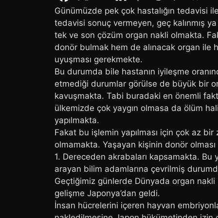
Günümüzde pek çok hastalığın tedavisi ile
tedavisi sonuç vermeyen, geç kalınmış ya 
tek ve son çözüm organ nakli olmakta. Fa
donör bulmak hem de alınacak organ ile ha
uyuşması gerekmekte.
Bu durumda bile hastanın iyileşme oranın
etmediği durumlar görülse de büyük bir or
kavuşmakta. Tabi buradaki en önemli faktö
ülkemizde çok yaygın olmasa da ölüm halind
yapılmakta.
Fakat bu işlemin yapılması için çok az bi
olmamakta. Yaşayan kişinin donör olması d
1. Dereceden akrabaları kapsamakta. Bu y
arayan bilim adamlarına çevrilmiş durumd
Geçtiğimiz günlerde Dünyada organ nakli 
gelişme Japonya’dan geldi.
İnsan hücrelerini içeren hayvan embriyonla
nakledilmesine Japon hükümetinden izin çı