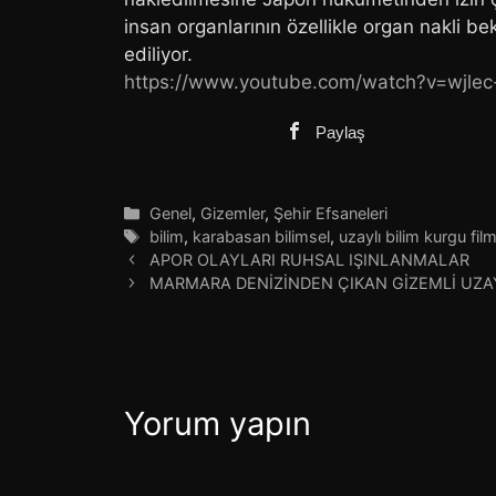
insan organlarının özellikle organ nakli bek
ediliyor.
https://www.youtube.com/watch?v=wjle
Paylaş
Kategoriler
Genel
,
Gizemler
,
Şehir Efsaneleri
Etiketler
bilim
,
karabasan bilimsel
,
uzaylı bilim kurgu film
APOR OLAYLARI RUHSAL IŞINLANMALAR
MARMARA DENİZİNDEN ÇIKAN GİZEMLİ UZAY
Yorum yapın
Yorum