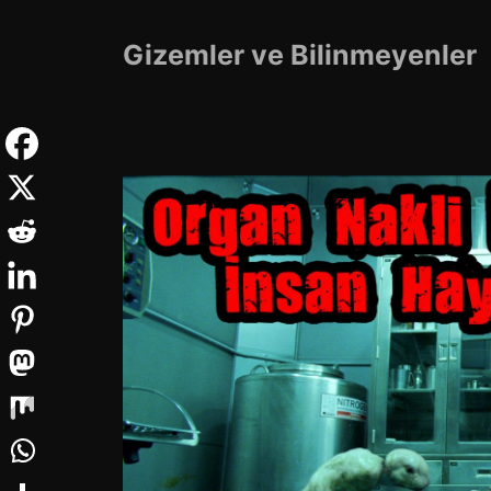
İçeriğe
atla
Gizemler ve Bilinmeyenler