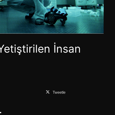
etiştirilen İnsan
i
Tweetle