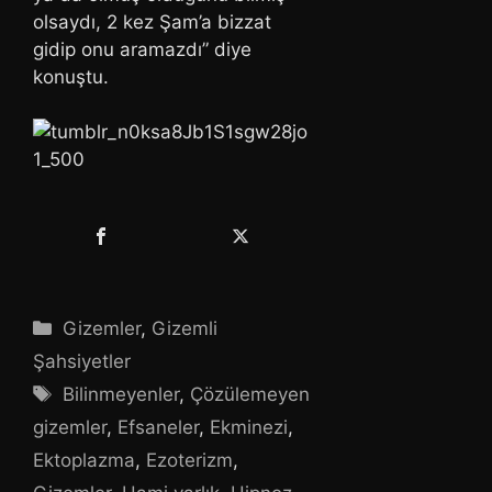
olsaydı, 2 kez Şam’a bizzat
gidip onu aramazdı” diye
konuştu.
Kategoriler
Gizemler
,
Gizemli
Şahsiyetler
Etiketler
Bilinmeyenler
,
Çözülemeyen
gizemler
,
Efsaneler
,
Ekminezi
,
Ektoplazma
,
Ezoterizm
,