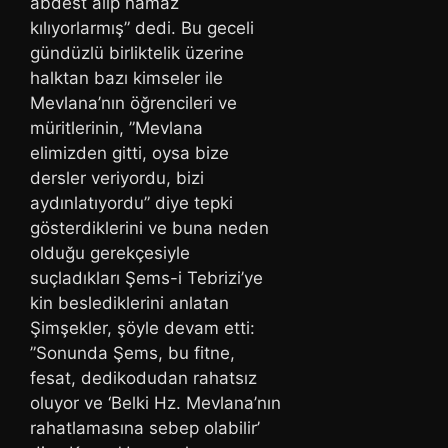
abdest alıp namaz
kılıyorlarmış” dedi. Bu geceli
gündüzlü birliktelik üzerine
halktan bazı kimseler ile
Mevlana’nın öğrencileri ve
müritlerinin, ”Mevlana
elimizden gitti, oysa bize
dersler veriyordu, bizi
aydınlatıyordu” diye tepki
gösterdiklerini ve buna neden
olduğu gerekçesiyle
suçladıkları Şems-i Tebrizi’ye
kin beslediklerini anlatan
Şimşekler, şöyle devam etti:
”Sonunda Şems, bu fitne,
fesat, dedikodudan rahatsız
oluyor ve ‘Belki Hz. Mevlana’nın
rahatlamasına sebep olabilir’