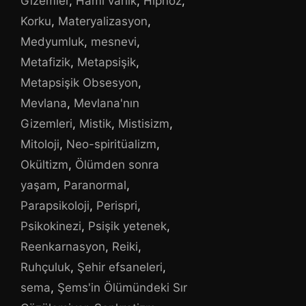
Gizemler
,
Hami varlık
,
Hipnoz
,
Korku
,
Materyalizasyon
,
Medyumluk
,
mesnevi
,
Metafizik
,
Metapsişik
,
Metapsişik Obsesyon
,
Mevlana
,
Mevlana'nın
Gizemleri
,
Mistik
,
Mistisizm
,
Mitoloji
,
Neo-spiritüalizm
,
Okültizm
,
Ölümden sonra
yaşam
,
Paranormal
,
Parapsikoloji
,
Perispri
,
Psikokinezi
,
Psişik yetenek
,
Reenkarnasyon
,
Reiki
,
Ruhçuluk
,
Şehir efsaneleri
,
sema
,
Şems'in Ölümündeki Sır