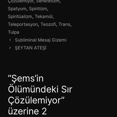
Çözülemiyor
,
Senkretizm
,
Spatyum
,
Spiritizm
,
Spiritüalizm
,
Tekamül
,
Teleportasyon
,
Teozofi
,
Trans
,
Tulpa
Subliminal Mesaj Gizemi
ŞEYTAN ATEŞİ
“Şems’in
Ölümündeki Sır
Çözülemiyor”
üzerine 2