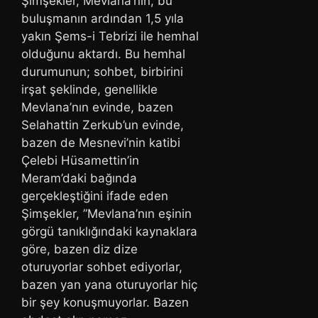
Şimşekler, Mevlana’nın, bu
buluşmanın ardından 1,5 yıla
yakın Şems-i Tebrizi ile hemhal
olduğunu aktardı. Bu hemhal
durumunun; sohbet, birbirini
irşat şeklinde, genellikle
Mevlana’nın evinde, bazen
Selahattin Zerkub’un evinde,
bazen de Mesnevi’nin katibi
Çelebi Hüsamettin’in
Meram’daki bağında
gerçekleştiğini ifade eden
Şimşekler, ”Mevlana’nın eşinin
görgü tanıklığındaki kaynaklara
göre, bazen diz dize
oturuyorlar sohbet ediyorlar,
bazen yan yana oturuyorlar hiç
bir şey konuşmuyorlar. Bazen