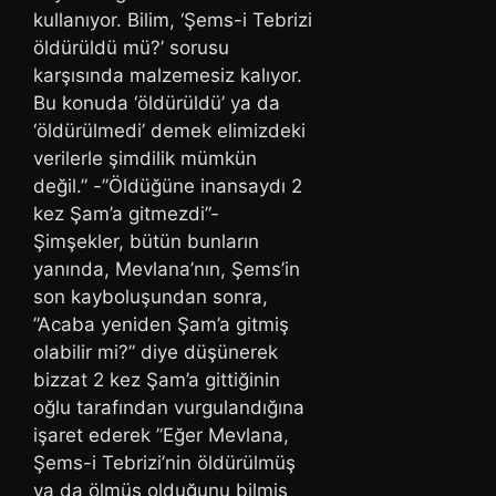
kullanıyor. Bilim, ‘Şems-i Tebrizi
öldürüldü mü?’ sorusu
karşısında malzemesiz kalıyor.
Bu konuda ‘öldürüldü’ ya da
‘öldürülmedi’ demek elimizdeki
verilerle şimdilik mümkün
değil.” -”Öldüğüne inansaydı 2
kez Şam’a gitmezdi”-
Şimşekler, bütün bunların
yanında, Mevlana’nın, Şems’in
son kayboluşundan sonra,
”Acaba yeniden Şam’a gitmiş
olabilir mi?” diye düşünerek
bizzat 2 kez Şam’a gittiğinin
oğlu tarafından vurgulandığına
işaret ederek ”Eğer Mevlana,
Şems-i Tebrizi’nin öldürülmüş
ya da ölmüş olduğunu bilmiş