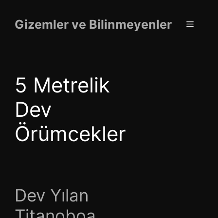
İçeriğe
atla
Gizemler ve Bilinmeyenler
Menü
5 Metrelik
Dev
Örümcekler
Dev Yılan
Titanoboa