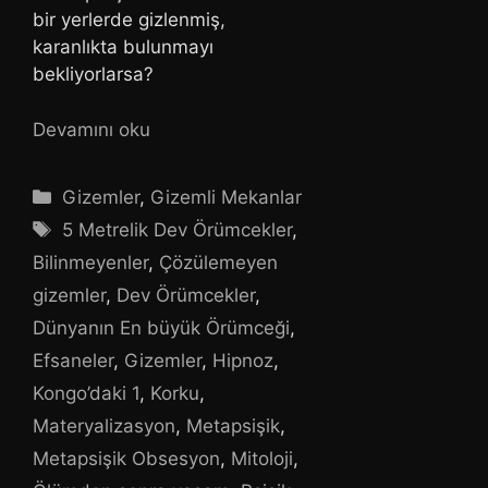
bir yerlerde gizlenmiş,
karanlıkta bulunmayı
bekliyorlarsa?
Devamını oku
Kategoriler
Gizemler
,
Gizemli Mekanlar
Etiketler
5 Metrelik Dev Örümcekler
,
Bilinmeyenler
,
Çözülemeyen
gizemler
,
Dev Örümcekler
,
Dünyanın En büyük Örümceği
,
Efsaneler
,
Gizemler
,
Hipnoz
,
Kongo’daki 1
,
Korku
,
Materyalizasyon
,
Metapsişik
,
Metapsişik Obsesyon
,
Mitoloji
,