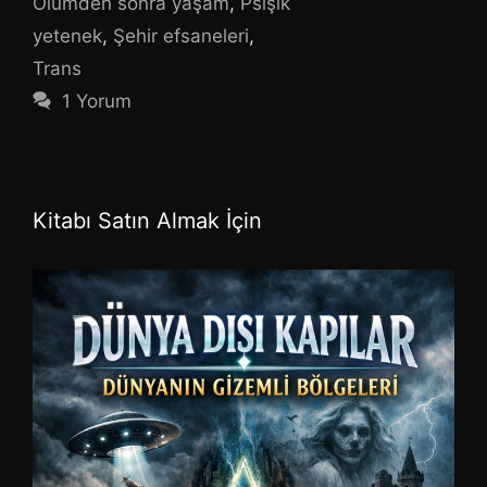
Ölümden sonra yaşam
,
Psişik
yetenek
,
Şehir efsaneleri
,
Trans
1 Yorum
Kitabı Satın Almak İçin