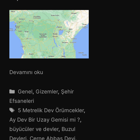
Devamını oku
Kategoriler
Genel
,
Gizemler
,
Şehir
Efsaneleri
Etiketler
5 Metrelik Dev Örümcekler
,
Ay Dev Bir Uzay Gemisi mi ?
,
büyücüler ve devler
,
Buzul
Devleri
,
Cerne Abbas Devi
,