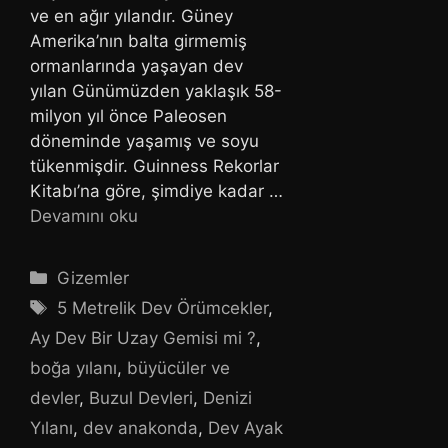
ve en ağır yılandır. Güney
Amerika’nın balta girmemiş
ormanlarında yaşayan dev
yılan Günümüzden yaklaşık 58-
milyon yıl önce Paleosen
döneminde yaşamış ve soyu
tükenmişdir. Guinness Rekorlar
Kitabı’na göre, şimdiye kadar …
Devamını oku
Kategoriler
Gizemler
Etiketler
5 Metrelik Dev Örümcekler
,
Ay Dev Bir Uzay Gemisi mi ?
,
boğa yılanı
,
büyücüler ve
devler
,
Buzul Devleri
,
Denizi
Yılanı
,
dev anakonda
,
Dev Ayak