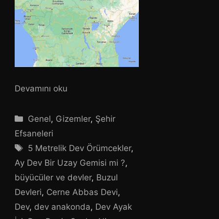
Devamını oku
Kategoriler
Genel
,
Gizemler
,
Şehir
Efsaneleri
Etiketler
5 Metrelik Dev Örümcekler
,
Ay Dev Bir Uzay Gemisi mi ?
,
büyücüler ve devler
,
Buzul
Devleri
,
Cerne Abbas Devi
,
Dev
,
dev anakonda
,
Dev Ayak