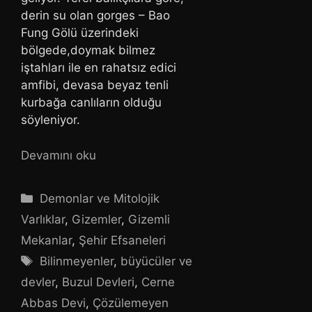
derin su olan gorges – Bao
Fung Gölü üzerindeki
bölgede,doymak bilmez
iştahları ile en rahatsız edici
amfibi, devasa beyaz tenli
kurbağa canlıların olduğu
söyleniyor.
Devamını oku
Kategoriler
Demonlar ve Mitolojik
Varlıklar
,
Gizemler
,
Gizemli
Mekanlar
,
Şehir Efsaneleri
Etiketler
Bilinmeyenler
,
büyücüler ve
devler
,
Buzul Devleri
,
Cerne
Abbas Devi
,
Çözülemeyen