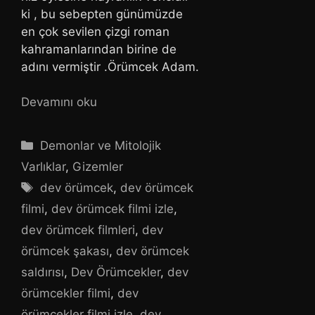
ki , bu sebepten günümüzde
en çok sevilen çizgi roman
kahramanlarından birine de
adını vermiştir .Örümcek Adam.
Devamını oku
Kategoriler
Demonlar ve Mitolojik
Varlıklar
,
Gizemler
Etiketler
dev örümcek
,
dev örümcek
filmi
,
dev örümcek filmi izle
,
dev örümcek filmleri
,
dev
örümcek şakası
,
dev örümcek
saldırısı
,
Dev Örümcekler
,
dev
örümcekler filmi
,
dev
örümcekler filmi izle
,
dev