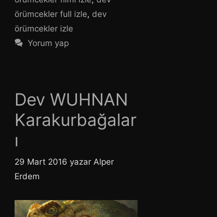
örümcekler full izle
,
dev
örümcekler izle
Yorum yap
Dev WUHNAN
Karakurbağalar
ı
29 Mart 2016
yazar
Alper
Erdem